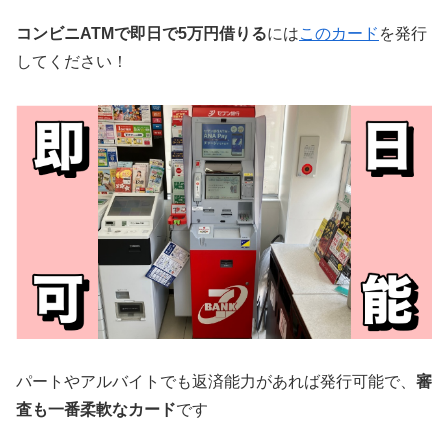
コンビニATMで即日で5万円借りる
には
このカード
を発行
してください！
パートやアルバイトでも返済能力があれば発行可能で、
審
査も一番柔軟なカード
です