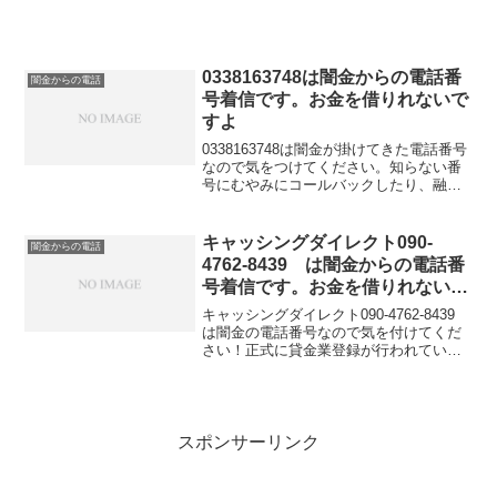
融資の勧誘電話です。物腰の柔らかい言
い方で「融資のご入用はないでしょう
か？」「今なら...
0338163748は闇金からの電話番
闇金からの電話
号着信です。お金を借りれないで
すよ
0338163748は闇金が掛けてきた電話番号
なので気をつけてください。知らない番
号にむやみにコールバックしたり、融資
の話を信じてお金を借りれると思って大
切な個人情報を伝えてしまうと詐欺など
の金融被害に遭う可能性もあります。金
キャッシングダイレクト090-
闇金からの電話
融庁に貸金業登録していないこの電話番
4762-8439 は闇金からの電話番
号はキャッシングの勧誘に利用してはい
号着信です。お金を借りれないで
けないと法律で定められています。
すよ
キャッシングダイレクト090-4762-8439
は闇金の電話番号なので気を付けてくだ
さい！正式に貸金業登録が行われていな
い闇金業者からの融資の勧誘電話です。
物腰の柔らかい言い方で「融資のご入用
はないでしょうか？」「今ならすぐにご
融資可能な...
スポンサーリンク