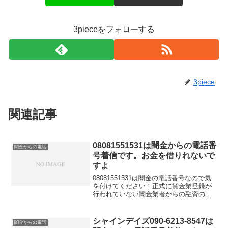
3pieceをフォローする
3piece
関連記事
08081551531は闇金からの電話番
闇金からの電話
号着信です。お金を借りれないで
すよ
08081551531は闇金の電話番号なので気
を付けてください！正式に貸金業登録が
行われていない闇金業者からの融資の勧
誘電話です。物腰の柔らかい言い方で
「融資のご入用はないでしょうか？」
「今ならすぐにご融資可能なので条件だ
シャインデイズ090-6213-8547は
闇金からの電話
けでも聞いてくださ...