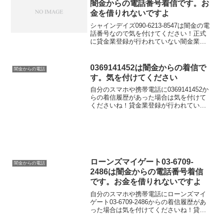
闇金からの電話番号着信です。お
金を借りれないですよ
シャインデイズ090-6213-8547は闇金の電
話番号なので気を付けてください！正式
に貸金業登録が行われていない闇金業者
からの融資の勧誘電話です。物腰の柔ら
かい言い方で「融資のご入用はないでし
ょうか？」「今ならすぐにご融資可能な
0369141452は闇金からの着信で
闇金からの電話
ので条件だ...
す。気を付けてください
自分のスマホや携帯電話に0369141452か
らの着信履歴があった場合は気を付けて
くださいね！貸金業登録が行われていな
い闇金業者からの融資の勧誘電話です。
物腰の柔らかい言い方で「融資のご入用
はないでしょうか？」「今ならすぐにご
融資可能なので...
ローンズマイゲート03-6709-
闇金からの電話
2486は闇金からの電話番号着信
です。お金を借りれないですよ
自分のスマホや携帯電話にローンズマイ
ゲート03-6709-2486からの着信履歴があ
った場合は気を付けてくださいね！貸金
業登録が行われていない闇金業者からの