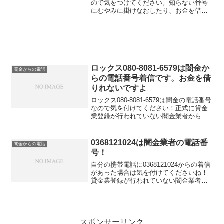
ので気をつけてください。知らない番号
にむやみに掛けなおしたり、お金を借り
れると思って大切な個人情報を伝えてし
まうと闇金被害に遭う可能性もありま
す。この闇金番号からしつこくかかって
きて困っている、嫌がらせされているな
ら今すぐ専門家に相談しましょう。
ロックス080-8081-6579は闇金か
闇金からの電話
らの電話番号着信です。お金を借
りれないですよ
ロックス080-8081-6579は闇金の電話番号
なので気を付けてください！正式に貸金
業登録が行われていない闇金業者からの
融資の勧誘電話です。物腰の柔らかい言
い方で「融資のご入用はないでしょう
か？」「今ならすぐにご融資可能なので
0368121024は闇金業者の電話番
闇金からの電話
条件だけでも...
号！
自分の携帯電話に0368121024からの着信
があった場合は気を付けてくださいね！
貸金業登録が行われていない闇金業者か
らの融資の勧誘電話です。物腰の柔らか
い言い方で「融資のご入用はないでしょ
うか？」「今ならすぐにご融資可能なの
で条件だけでも...
スポンサーリンク