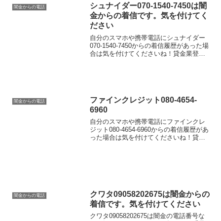
「今ならすぐにご融資可能なので条件だ
シュナイダー070-1540-7450は闇
闇金からの電話
けでも聞いてください」な...
金からの着信です。気を付けてく
ださい
自分のスマホや携帯電話にシュナイダー
070-1540-7450からの着信履歴があった場
合は気を付けてくださいね！貸金業登録
が行われていない闇金業者からの融資の
勧誘電話です。物腰の柔らかい言い方で
「融資のご入用はないでしょうか？」
「今ならすぐ...
ファインクレジット080-4654-
闇金からの電話
6960
自分のスマホや携帯電話にファインクレ
ジット080-4654-6960からの着信履歴があ
った場合は気を付けてくださいね！貸金
業登録が行われていない闇金業者からの
融資の勧誘電話です。物腰の柔らかい言
い方で「融資のご入用はないでしょう
か？」「今な...
クワタ09058202675は闇金からの
闇金からの電話
着信です。気を付けてください
クワタ09058202675は闇金の電話番号な