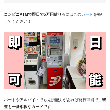
コンビニATMで即日で5万円借りる
には
このカード
を発行
してください！
パートやアルバイトでも返済能力があれば発行可能で、
審
査も一番柔軟なカード
です