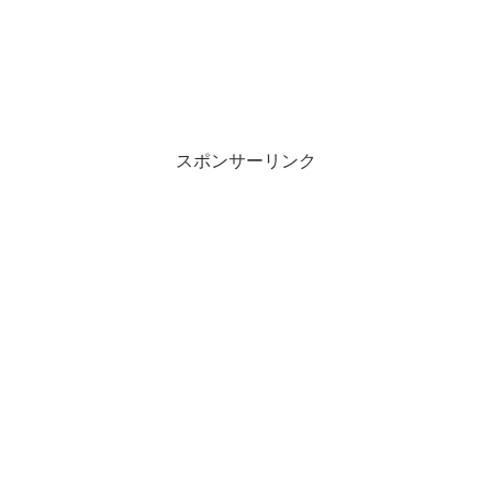
物腰の柔らかい言い方で「融資のご入用
はないでしょうか？」「今ならすぐにご
融資可能なので...
スポンサーリンク