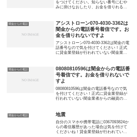
をつけてください。知らない番号にむや
みに掛けなおしたり、お金を借りれると
思って大切な個人情報を伝えてしまうと
金融被害に遭う可能性もあります。金融
庁に貸金業登録していないこの電話番号
アシストローン070-4030-3362は
闇金からの電話
はキャッシングの勧誘に利用してはいけ
闇金からの電話番号着信です。お
ないと法律で定められています。
金を借りれないですよ
アシストローン070-4030-3362は闇金の電
話番号なので気を付けてください！正式
に貸金業登録が行われていない闇金業者
からの融資の勧誘電話です。物腰の柔ら
かい言い方で「融資のご入用はないでし
ょうか？」「今ならすぐにご融資可能な
08080810596は闇金からの電話番
闇金からの電話
ので条件だ...
号着信です。お金を借りれないで
すよ
08080810596は闇金の電話番号なので気
を付けてください！正式に貸金業登録が
行われていない闇金業者からの融資の勧
誘電話です。物腰の柔らかい言い方で
「融資のご入用はないでしょうか？」
「今ならすぐにご融資可能なので条件だ
地震
闇金からの電話
けでも聞いてくださ...
自分のスマホや携帯電話に0367093824か
らの着信履歴があった場合は気を付けて
くださいね！貸金業登録が行われていな
い闇金業者からの融資の勧誘電話です。