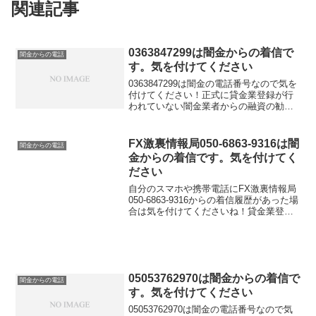
関連記事
0363847299は闇金からの着信で
闇金からの電話
す。気を付けてください
0363847299は闇金の電話番号なので気を
付けてください！正式に貸金業登録が行
われていない闇金業者からの融資の勧誘
電話です。物腰の柔らかい言い方で「融
資のご入用はないでしょうか？」「今な
らすぐにご融資可能なので条件だけでも
FX激裏情報局050-6863-9316は闇
闇金からの電話
聞いてください...
金からの着信です。気を付けてく
ださい
自分のスマホや携帯電話にFX激裏情報局
050-6863-9316からの着信履歴があった場
合は気を付けてくださいね！貸金業登録
が行われていない闇金業者からの融資の
勧誘電話です。物腰の柔らかい言い方で
「融資のご入用はないでしょうか？」
「今ならす...
05053762970は闇金からの着信で
闇金からの電話
す。気を付けてください
05053762970は闇金の電話番号なので気