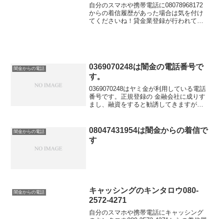
自分のスマホや携帯電話に08078968172
からの着信履歴があった場合は気を付け
てくださいね！貸金業登録が行われてい
ない闇金業者からの融資の勧誘電話で
す。物腰の柔らかい言い方で「融資のご
入用はないでしょうか？」「今ならすぐ
にご融資可能なの...
0369070248は闇金の電話番号で
闇金からの電話
す。
0369070248はヤミ金が利用している電話
番号です。正規登録の 金融会社に成りす
まし、融資をすると勧誘してきますが悪
質なヤミ金なので、申し込みをしても違
法な高金利だったり詐欺など、まともに
お金を借りることはできません。希望金
08047431954は闇金からの着信で
闇金からの電話
額を伝えたり、住所や勤務先電話番号な
す
ど個人情報を聞き出してくるので伝えな
いように気を付けてください。金融庁に
届け出ていない電話番号は融資の際の営
業電話に使うことはできないと法律で決
められています。その法律を平気で破っ
てくるヤミ金業者は取り立てや嫌がらせ
キャッシングのキンタロウ080-
も当然違法行為を行ってくるので、問題
闇金からの電話
解決には無料相談可能な法律家に任せま
2572-4271
しょう。
自分のスマホや携帯電話にキャッシング