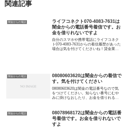
関連記事
ライフコネクト070-4083-7631は
闇金からの電話
闇金からの電話番号着信です。お
金を借りれないですよ
自分のスマホや携帯電話にライフコネク
ト070-4083-7631からの着信履歴があった
場合は気を付けてくださいね！貸金業登
録が行われていない闇金業者からの融資
の勧誘電話です。物腰の柔らかい言い方
で「融資のご入用はないでしょうか？」
「今ならす...
08080603620は闇金からの着信で
闇金からの電話
す。気を付けてください
08080603620は闇金の電話番号なので気
をつけてください。知らない番号にむや
みに掛けなおしたり、お金を借りれると
思って大切な個人情報を伝えてしまうと
金融被害に遭う可能性もあります。金融
庁に貸金業登録していないこの電話番号
08078968172は闇金からの電話番
闇金からの電話
はキャッシングの勧誘に利用してはいけ
号着信です。お金を借りれないで
ないと法律で定められています。
すよ