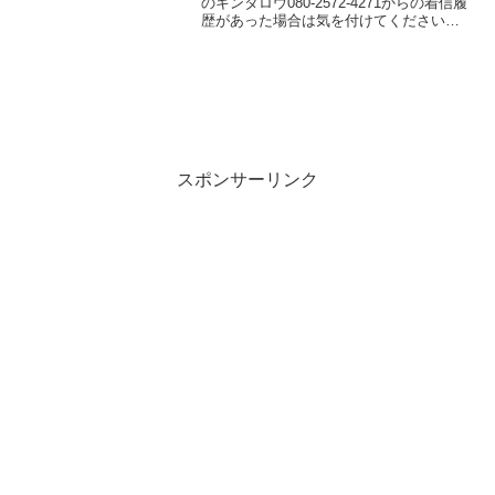
のキンタロウ080-2572-4271からの着信履
歴があった場合は気を付けてください
ね！貸金業登録が行われていない闇金業
者からの融資の勧誘電話です。物腰の柔
らかい言い方で「融資のご入用はないで
しょうか？」...
スポンサーリンク