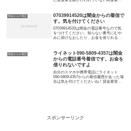
からの融資の勧誘電話です。物腰の柔ら
かい言い方で「融資のご入用はないでし
ょうか？」「今ならすぐにご融資可能な
07039914520は闇金からの着信で
闇金からの電話
ので条件だ...
す。気を付けてください
07039914520は闇金の電話番号なので気
をつけてください。知らない番号にむや
みに掛けなおしたり、お金を借りれると
思って大切な個人情報を伝えてしまうと
金融被害に遭う可能性もあります。金融
庁に貸金業登録していないこの電話番号
ライネット090-5809-4357は闇金
闇金からの電話
はキャッシングの勧誘に利用してはいけ
からの電話番号着信です。お金を
ないと法律で定められています。
借りれないですよ
自分のスマホや携帯電話にライネット
090-5809-4357からの着信履歴があった場
合は気を付けてくださいね！貸金業登録
が行われていない闇金業者からの融資の
勧誘電話です。物腰の柔らかい言い方で
「融資のご入用はないでしょうか？」
「今ならすぐに...
スポンサーリンク