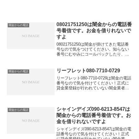
金番号からしつこくかかってきて困って
いる、嫌がらせされているなら今すぐ専
門家に相談しましょう。
08021751250は闇金からの電話番
闇金からの電話
号着信です。お金を借りれないで
すよ
08021751250は闇金が掛けてきた電話番
号なので気をつけてください。知らない
番号にむやみにコールバックしたり、融
資の話を信じてお金を借りれると思って
大切な個人情報を伝えてしまうと詐欺な
どの金融被害に遭う可能性もあります。
リーフレット080-7710-0729
闇金からの電話
金融庁に貸金業登録していないこの電話
リーフレット080-7710-0729は闇金の電話
番号はキャッシングの勧誘に利用しては
番号なので気を付けてください！正式に
いけないと法律で定められています。
貸金業登録が行われていない闇金業者か
らの融資の勧誘電話です。物腰の柔らか
い言い方で「融資のご入用はないでしょ
うか？」「今ならすぐにご融資可能なの
で条件だけ...
シャインデイズ090-6213-8547は
闇金からの電話
闇金からの電話番号着信です。お
金を借りれないですよ
シャインデイズ090-6213-8547は闇金の電
話番号なので気を付けてください！正式
に貸金業登録が行われていない闇金業者