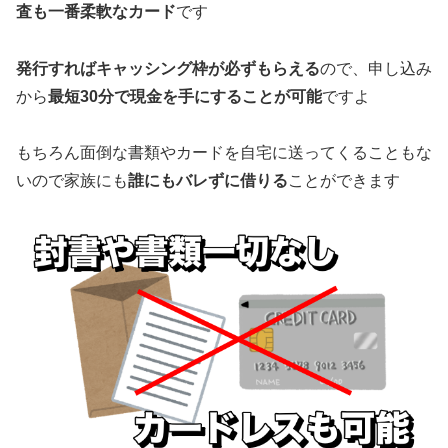
査も一番柔軟なカード
です
発行すればキャッシング枠が必ずもらえる
ので、申し込み
から
最短30分で現金を手にすることが可能
ですよ
もちろん面倒な書類やカードを自宅に送ってくることもな
いので家族にも
誰にもバレずに借りる
ことができます