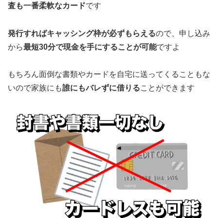
査も一番柔軟なカード
です
発行すればキャッシング枠が必ずもらえる
ので、申し込み
から
最短30分で現金を手にすることが可能
ですよ
もちろん面倒な書類やカードを自宅に送ってくることもな
いので家族にも
誰にもバレずに借りる
ことができます