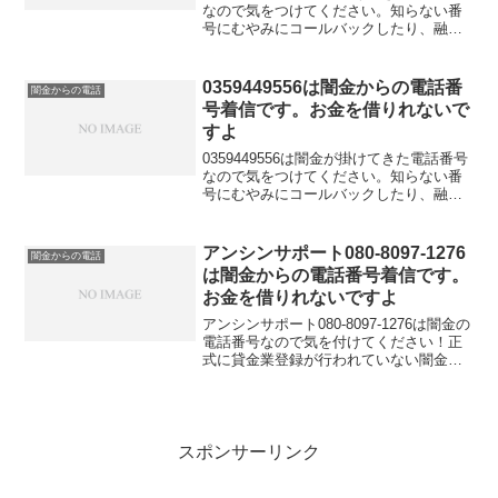
なので気をつけてください。知らない番
号にむやみにコールバックしたり、融資
の話を信じてお金を借りれると思って大
切な個人情報を伝えてしまうと詐欺など
の金融被害に遭う可能性もあります。金
0359449556は闇金からの電話番
闇金からの電話
融庁に貸金業登録していないこの電話番
号着信です。お金を借りれないで
号はキャッシングの勧誘に利用してはい
すよ
けないと法律で定められています。
0359449556は闇金が掛けてきた電話番号
なので気をつけてください。知らない番
号にむやみにコールバックしたり、融資
の話を信じてお金を借りれると思って大
切な個人情報を伝えてしまうと詐欺など
の金融被害に遭う可能性もあります。金
アンシンサポート080-8097-1276
闇金からの電話
融庁に貸金業登録していないこの電話番
は闇金からの電話番号着信です。
号はキャッシングの勧誘に利用してはい
お金を借りれないですよ
けないと法律で定められています。
アンシンサポート080-8097-1276は闇金の
電話番号なので気を付けてください！正
式に貸金業登録が行われていない闇金業
者からの融資の勧誘電話です。物腰の柔
らかい言い方で「融資のご入用はないで
しょうか？」「今ならすぐにご融資可能
なので条件...
スポンサーリンク