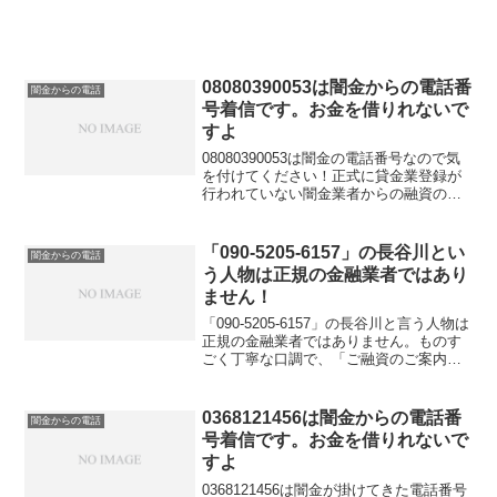
資のご入用はないでしょうか？」「今な
らすぐにご融資...
08080390053は闇金からの電話番
闇金からの電話
号着信です。お金を借りれないで
すよ
08080390053は闇金の電話番号なので気
を付けてください！正式に貸金業登録が
行われていない闇金業者からの融資の勧
誘電話です。物腰の柔らかい言い方で
「融資のご入用はないでしょうか？」
「今ならすぐにご融資可能なので条件だ
「090-5205-6157」の長谷川とい
闇金からの電話
けでも聞いてくださ...
う人物は正規の金融業者ではあり
ません！
「090-5205-6157」の長谷川と言う人物は
正規の金融業者ではありません。ものす
ごく丁寧な口調で、「ご融資のご案内で
連絡させていただきました、条件だけで
も聞いていただけませんか？」よ電話が
かかってきます。即日融資も可能なの
0368121456は闇金からの電話番
闇金からの電話
で、是非、お...
号着信です。お金を借りれないで
すよ
0368121456は闇金が掛けてきた電話番号