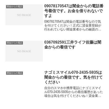
09078170547は闇金からの電話番
闇金からの電話
号着信です。お金を借りれないで
すよ
09078170547は闇金の電話番号なので気
を付けてください！正式に貸金業登録が
行われていない闇金業者からの融資の勧
誘電話です。物腰の柔らかい言い方で
「融資のご入用はないでしょうか？」
「今ならすぐにご融資可能なので条件だ
0367092591三井ライフ佐藤は闇
闇金からの電話
けでも聞いてくださ...
金からの着信です
ナゴミスマイル070-2435-5935は
闇金からの電話
闇金からの着信です。気を付けて
ください
自分のスマホや携帯電話にナゴミスマイ
ル070-2435-5935からの着信履歴があった
場合は気を付けてくださいね！貸金業登
録が行われていない闇金業者からの融資
の勧誘電話です。物腰の柔らかい言い方
で「融資のご入用はないでしょうか？」