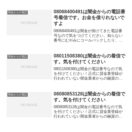
「今ならす...
08068400491は闇金からの電話番
闇金からの電話
号着信です。お金を借りれないで
すよ
08068400491は闇金が掛けてきた電話番
号なので気をつけてください。知らない
番号にむやみにコールバックしたり、融
資の話を信じてお金を借りれると思って
大切な個人情報を伝えてしまうと詐欺な
どの金融被害に遭う可能性もあります。
08011508380は闇金からの着信で
闇金からの電話
金融庁に貸金業登録していないこの電話
す。気を付けてください
番号はキャッシングの勧誘に利用しては
いけないと法律で定められています。
08011508380は闇金の電話番号なので気
を付けてください！正式に貸金業登録が
行われていない闇金業者からの融資の勧
誘電話です。物腰の柔らかい言い方で
「融資のご入用はないでしょうか？」
「今ならすぐにご融資可能なので条件だ
08080853128は闇金からの着信で
闇金からの電話
けでも聞いてくださ...
す。気を付けてください
08080853128は闇金の電話番号なので気
を付けてください！正式に貸金業登録が
行われていない闇金業者からの融資の勧
誘電話です。物腰の柔らかい言い方で
「融資のご入用はないでしょうか？」
「今ならすぐにご融資可能なので条件だ