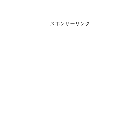
ただきました。」と連絡がありました。
携帯電話だけで、ヤミ金業を行う090金融
という違法業者です。
スポンサーリンク