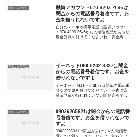
融資アカウント070-4203-2646は
闇金からの電話
闇金からの電話番号着信です。お
金を借りれないですよ
自分のスマホや携帯電話に融資アカウン
ト070-4203-2646からの着信履歴があった
場合は気を付けてくださいね！貸金業登
録が行われていない闇金業者からの融資
の勧誘電話です。物腰の柔らかい言い方
で「融資のご入用はないでしょうか？」
「今ならす...
イーネット080-6262-3837は闇金
闇金からの電話
からの電話番号着信です。お金を
借りれないですよ
イーネット080-6262-3837は闇金の電話番
号なので気を付けてください！正式に貸
金業登録が行われていない闇金業者から
の融資の勧誘電話です。物腰の柔らかい
言い方で「融資のご入用はないでしょう
か？」「今ならすぐにご融資可能なので
09026265921は闇金からの電話番
闇金からの電話
条件だけで...
号着信です。お金を借りれないで
すよ
09026265921は闇金が掛けてきた電話番
号なので気をつけてください。知らない