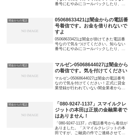
番号にむやみにコールバックしたり、融
資の話を信じてお金を借りれると思って
大切な個人情報を伝えてしまうと詐欺な
どの金融被害に遭う可能性もあります。
05068633421は闇金からの電話番
闇金からの電話
金融庁に貸金業登録していないこの電話
号着信です。お金を借りれないで
番号はキャッシングの勧誘に利用しては
すよ
いけないと法律で定められています。
05068633421は闇金が掛けてきた電話番
号なので気をつけてください。知らない
番号にむやみにコールバックしたり、融
資の話を信じてお金を借りれると思って
大切な個人情報を伝えてしまうと詐欺な
どの金融被害に遭う可能性もあります。
マルゼン05068644027は闇金から
闇金からの電話
どうしてもお金を借りたい！という場合
の着信です。気を付けてください
には給料ファクタリングという新しい方
法をお勧めします。これなら審査を気に
マルゼン05068644027は闇金の電話番号
せず現金を調達できますよ。
なので気を付けてください！正式に貸金
業登録が行われていない闇金業者からの
融資の勧誘電話です。物腰の柔らかい言
い方で「融資のご入用はないでしょう
か？」「今ならすぐにご融資可能なので
「080-9247-1137」スマイルクレ
闇金からの電話
条件だけでも聞い...
ジットの本田は正規の金融業者で
はありません！
「080-9247-1137」の電話番号から着信が
ありました。「スマイルクレジットの本
田ですが、ご融資の件でご連絡させてい