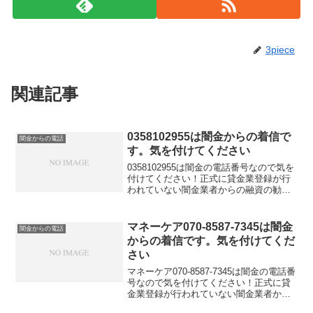
3piece
関連記事
0358102955は闇金からの着信で
闇金からの電話
す。気を付けてください
0358102955は闇金の電話番号なので気を
付けてください！正式に貸金業登録が行
われていない闇金業者からの融資の勧誘
電話です。物腰の柔らかい言い方で「融
資のご入用はないでしょうか？」「今な
らすぐにご融資可能なので条件だけでも
マネーケア070-8587-7345は闇金
闇金からの電話
聞いてください...
からの着信です。気を付けてくだ
さい
マネーケア070-8587-7345は闇金の電話番
号なので気を付けてください！正式に貸
金業登録が行われていない闇金業者から
の融資の勧誘電話です。物腰の柔らかい