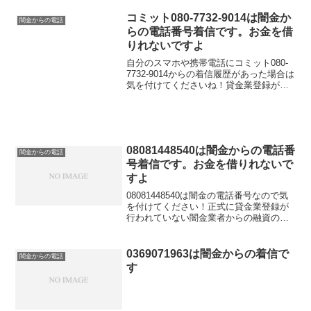
言い方で「融資のご入用はないでしょう
か？」「今ならすぐにご融資可能なので
コミット080-7732-9014は闇金か
闇金からの電話
条件だけで...
らの電話番号着信です。お金を借
りれないですよ
自分のスマホや携帯電話にコミット080-
7732-9014からの着信履歴があった場合は
気を付けてくださいね！貸金業登録が行
われていない闇金業者からの融資の勧誘
電話です。物腰の柔らかい言い方で「融
資のご入用はないでしょうか？」「今な
らすぐにご...
08081448540は闇金からの電話番
闇金からの電話
号着信です。お金を借りれないで
すよ
08081448540は闇金の電話番号なので気
を付けてください！正式に貸金業登録が
行われていない闇金業者からの融資の勧
誘電話です。物腰の柔らかい言い方で
「融資のご入用はないでしょうか？」
「今ならすぐにご融資可能なので条件だ
0369071963は闇金からの着信で
闇金からの電話
けでも聞いてくださ...
す