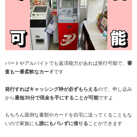
パートやアルバイトでも返済能力があれば発行可能で、
審
査も一番柔軟なカード
です
発行すればキャッシング枠が必ずもらえる
ので、申し込み
から
最短30分で現金を手にすることが可能
ですよ
もちろん面倒な書類やカードを自宅に送ってくることもな
いので家族にも
誰にもバレずに借りる
ことができます