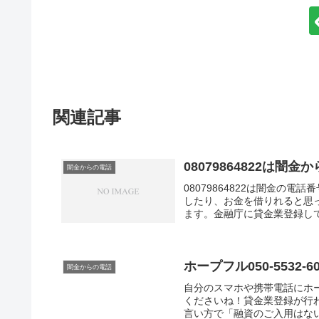
関連記事
08079864822は
闇金からの電話
08079864822は闇金の
したり、お金を借りれると思
ます。金融庁に貸金業登録し
と法律で定められています。
ホープフル050-553
闇金からの電話
自分のスマホや携帯電話にホープ
くださいね！貸金業登録が行
言い方で「融資のご入用はない