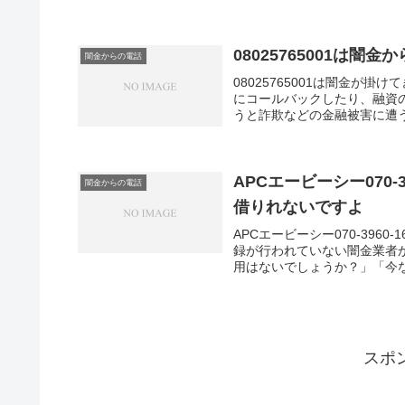
08025765001は
闇金からの電話
08025765001は闇金が
にコールバックしたり、融資
うと詐欺などの金融被害に遭
はキャッシングの勧誘に利用
APCエービーシー070
闇金からの電話
借りれないですよ
APCエービーシー070-39
録が行われていない闇金業者
用はないでしょうか？」「今な
スポ