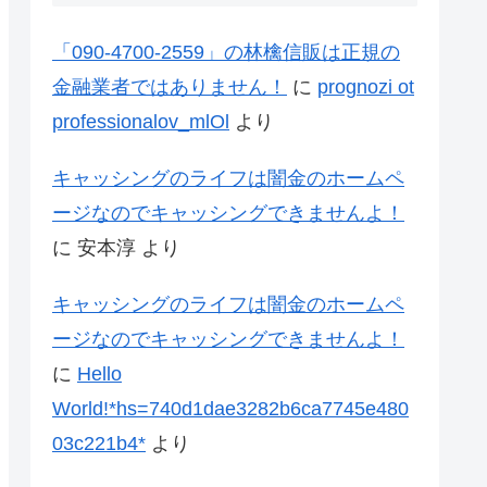
「090-4700-2559」の林檎信販は正規の
金融業者ではありません！
に
prognozi ot
professionalov_mlOl
より
キャッシングのライフは闇金のホームペ
ージなのでキャッシングできませんよ！
に
安本淳
より
キャッシングのライフは闇金のホームペ
ージなのでキャッシングできませんよ！
に
Hello
World!*hs=740d1dae3282b6ca7745e480
03c221b4*
より