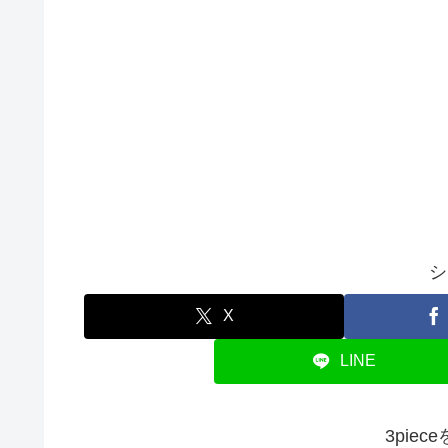
シ
X
LINE
3pie