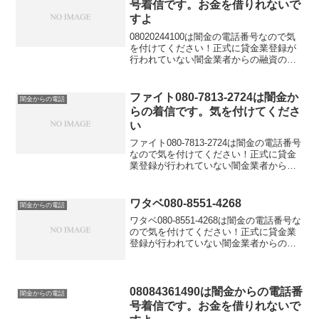
号着信です。お金を借りれないで
う場合には給料ファクタリングという新
すよ
しい方法をお勧めします。これなら審査
を気にせず現金を調達できますよ。
08020244100は闇金の電話番号なので気
を付けてください！正式に貸金業登録が
行われていない闇金業者からの融資の勧
誘電話です。物腰の柔らかい言い方で
「融資のご入用はないでしょうか？」
「今ならすぐにご融資可能なので条件だ
ファイト080-7813-2724は闇金か
闇金からの電話
けでも聞いてくださ...
らの着信です。気を付けてくださ
い
ファイト080-7813-2724は闇金の電話番号
なので気を付けてください！正式に貸金
業登録が行われていない闇金業者からの
融資の勧誘電話です。物腰の柔らかい言
い方で「融資のご入用はないでしょう
か？」「今ならすぐにご融資可能なので
ワタベ080-8551-4268
闇金からの電話
条件だけでも...
ワタベ080-8551-4268は闇金の電話番号な
ので気を付けてください！正式に貸金業
登録が行われていない闇金業者からの融
資の勧誘電話です。物腰の柔らかい言い
方で「融資のご入用はないでしょう
か？」「今ならすぐにご融資可能なので
条件だけでも聞...
08084361490は闇金からの電話番
闇金からの電話
号着信です。お金を借りれないで