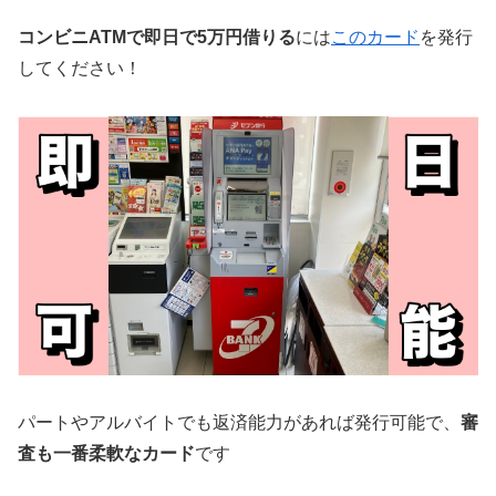
コンビニATMで即日で5万円借りる
には
このカード
を発行
してください！
パートやアルバイトでも返済能力があれば発行可能で、
審
査も一番柔軟なカード
です