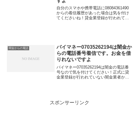
すよ
自分のスマホや携帯電話に08084361490
からの着信履歴があった場合は気を付け
てくださいね！貸金業登録が行われてい
ない闇金業者からの融資の勧誘電話で
す。物腰の柔らかい言い方で「融資のご
入用はないでしょうか？」「今ならすぐ
にご融資可能なの...
バイマネー07035262194は闇金か
闇金からの電話
らの電話番号着信です。お金を借
りれないですよ
バイマネー07035262194は闇金の電話番
号なので気を付けてください！正式に貸
金業登録が行われていない闇金業者から
の融資の勧誘電話です。物腰の柔らかい
言い方で「融資のご入用はないでしょう
か？」「今ならすぐにご融資可能なので
条件だけでも聞...
スポンサーリンク