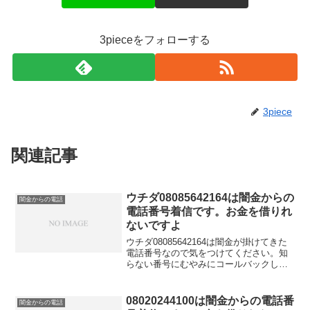
3pieceをフォローする
3piece
関連記事
ウチダ08085642164は闇金からの
闇金からの電話
電話番号着信です。お金を借りれ
ないですよ
ウチダ08085642164は闇金が掛けてきた
電話番号なので気をつけてください。知
らない番号にむやみにコールバックした
り、融資の話を信じてお金を借りれると
思って大切な個人情報を伝えてしまうと
詐欺などの金融被害に遭う可能性もあり
08020244100は闇金からの電話番
闇金からの電話
ます。どうしてもお金を借りたい！とい