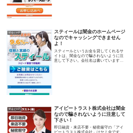
ッ...
スティールは闇金のホームページ
闇金のHP
なのでキャッシングできません
よ！
スティールというお金を貸してくれるサ
イトは、闇金なので騙されないように注
意して下さい。会社名は書いています
が、登録番号が偽物の番号になっている
完全な闇金です。奇麗なホームページな
ので、本物の金貸しの業者かと思います
が、ただの闇金です。会社名...
アイビートラスト株式会社は闇金
闇金のHP
なので騙されないように注意して
下さい！
即日融資・来店不要・秘密厳守の「アイ
ビートラスト株式会社」はヤミ金です。