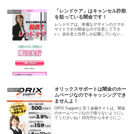
「レンドケア」はキャンセル詐欺
闇金のHP
を狙っている闇金です！
レンドケアは、奇麗なデザインのスマホ
サイトですが闇金なので注意して下さ
い。会社名と住所しか記載していない闇
金なので、ここに書いてある事は全部ウ
ソです。騙されないように注意して下さ
い。会社名：レンドケア住所：東京都品
川区西五反田3-6こんな、...
オリックスサポートは闇金のホー
闇金のHP
ムページなのでキャッシングでき
ませんよ！
OPIX Supportと言う金融サイトは、闇金
のホームページなので借りないようにし
てくださいね！10万円から今すぐにご用
意します、最高融資金額500万円まで、低
金利3.9％などといい条件ばかり並べてき
ますが全部ウソですよ！会社名：㈱オリ