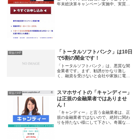
年末総決算キャンペーン実施中、実質年
率2.8〜15.25％、おまとめローンも可能
などと書いていますが、完全な闇金で
す。実際に申込した人の口コミを確認し
てみると、怪しいか...
「トータルソフトバンク」は10日
闇金のHP
で5割の闇金です！
「トータルソフトバンク」は、悪質な闇
金業者です。まず、勧誘がかなり激し
く、融資を受けないと会社や家族に電話
すると脅すケースもあるようです。金利
は、10日で5割と法外な金利になっていま
す、2万円借りた場合、10日後には3万円
スマホサイトの「キャンディー」
闇金のHP
も返さないと行けま...
は正規の金融業者ではありませ
ん！
「キャンディー」と言う金融業者は、正
規の金融業者ではないので、絶対に関わ
りを持たない様にして下さい。奇麗なス
マホ用のサイトがあるので、正規の金融
業者と思われる方もおられると思います
が、ヤミ金なので注意して下さい。ま