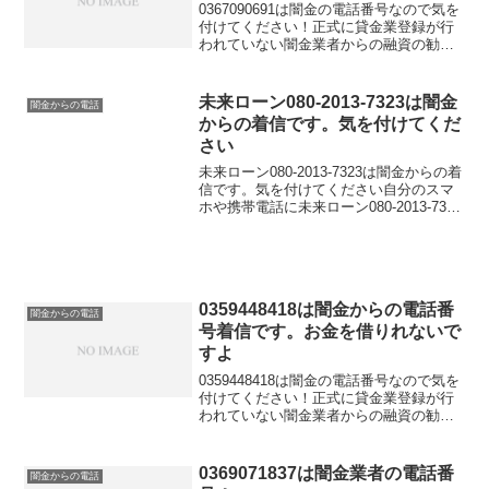
0367090691は闇金の電話番号なので気を
付けてください！正式に貸金業登録が行
われていない闇金業者からの融資の勧誘
電話です。物腰の柔らかい言い方で「融
資のご入用はないでしょうか？」「今な
らすぐにご融資可能なので条件だけでも
未来ローン080-2013-7323は闇金
闇金からの電話
聞いてください...
からの着信です。気を付けてくだ
さい
未来ローン080-2013-7323は闇金からの着
信です。気を付けてください自分のスマ
ホや携帯電話に未来ローン080-2013-7323
からの着信履歴があった場合は気を付け
てくださいね！貸金業登録が行われてい
ない闇金業者からの融資の勧誘電話...
0359448418は闇金からの電話番
闇金からの電話
号着信です。お金を借りれないで
すよ
0359448418は闇金の電話番号なので気を
付けてください！正式に貸金業登録が行
われていない闇金業者からの融資の勧誘
電話です。物腰の柔らかい言い方で「融
資のご入用はないでしょうか？」「今な
らすぐにご融資可能なので条件だけでも
0369071837は闇金業者の電話番
闇金からの電話
聞いてください...