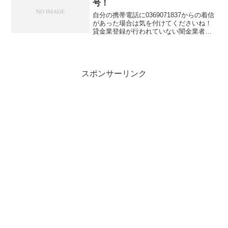
号！
自分の携帯電話に0369071837からの着信
があった場合は気を付けてくださいね！
貸金業登録が行われていない闇金業者か
らの融資の勧誘電話です。物腰の柔らか
い言い方で「融資のご入用はないでしょ
うか？」「今ならすぐにご融資可能なの
で条件だけでも...
スポンサーリンク