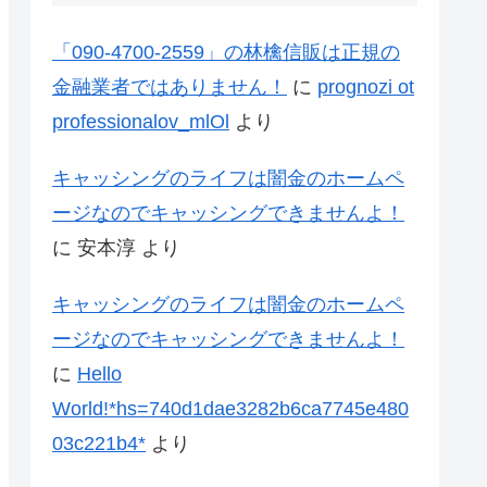
「090-4700-2559」の林檎信販は正規の
金融業者ではありません！
に
prognozi ot
professionalov_mlOl
より
キャッシングのライフは闇金のホームペ
ージなのでキャッシングできませんよ！
に
安本淳
より
キャッシングのライフは闇金のホームペ
ージなのでキャッシングできませんよ！
に
Hello
World!*hs=740d1dae3282b6ca7745e480
03c221b4*
より