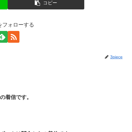
コピー
ceをフォローする
3piece
からの着信です。