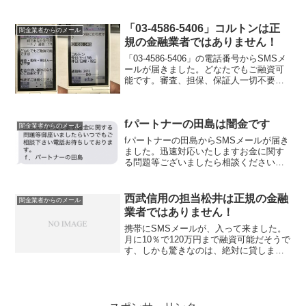
３０分即日可と初回１００万までとのメ
ールでした。ヤミ金なので絶対に関わり
を持たないようにして下さい。闇金から
「03-4586-5406」コルトンは正
闇金業者からのメール
の勧誘電話...
規の金融業者ではありません！
「03-4586-5406」の電話番号からSMSメ
ールが届きました。どなたでもご融資可
能です。審査、担保、保証人一切不要。
お金の使い道はあなたの自由です。悩ま
ずご連絡下さい。きっとお役に立ちます♪
と書いてありますが、ヤミ金なので絶対
fパートナーの田島は闇金です
に関わり...
闇金業者からのメール
fパートナーの田島からSMSメールが届き
ました。迅速対応いたしますお金に関す
る問題等ございましたら相談ください電
話お待ちしております。のメールでし
た。ヤミ金なので絶対に関わりを持たな
いようにして下さい。闇金からの勧誘電
西武信用の担当松井は正規の金融
闇金業者からのメール
話なんで、かけ直したり...
業者ではありません！
携帯にSMSメールが、入って来ました。
月に10％で120万円まで融資可能だそうで
す、しかも驚きなのは、絶対に貸します
と言っています。この時点で、ヤミ金確
定ですね、こんな甘い条件のオンパレー
ドがあるはずがありませんね。