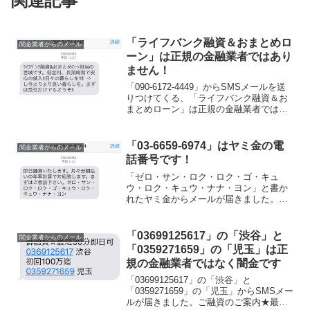
関連記事
「ライフバンク融資＆おまとめロ
闇金業者からのメール
ーン」は正規の金融業者ではあり
ません！
「090-6172-4449」からSMSメールを送
りつけてくる、「ライフバンク融資＆お
まとめローン」は正規の金融業者ではあ
りません。低金利、長期周期で安心の借
入と書かれていますが、間違いなくヤミ
金なので関わりを持たないようにしまし
「03-6659-6974」はヤミ金の電
闇金業者からのメール
ょう。担当...
話番号です！
「ゼロ・サン・ロク・ロク・ゴ・キュ
ウ・ロク・キュウ・ナナ・ヨン」と書か
れたヤミ金からメールが届きました。カ
タカナで書かれていますが、数字にする
と「03-6659-6974」になります。普通に
電話番号を記載して、SMSメールを送る
「03699125617」の「渋谷」と
闇金業者からのメール
と、迷惑メー...
「0359271659」の「児玉」は正
規の金融業者ではなく闇金です
「03699125617」の「渋谷」と
「0359271659」の「児玉」からSMSメー
ルが届きました。ご融資のご案内★最短