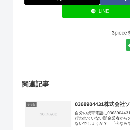
LINE
3pie
関連記事
0368904431株式
ヤミ金
自分の携帯電話に036890
行われていない闇金業者から
ないでしょうか？」「今ならす