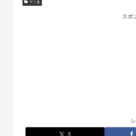
ヤミ金
スポ
シ
X