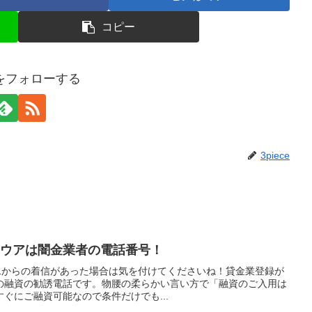
コピー
ceをフォローする
3piece
会社ソウアは闇金業者の電話番号！
4431からの着信があった場合は気を付けてくださいね！貸金業登録が
の融資の勧誘電話です。物腰の柔らかい言い方で「融資のご入用は
ぐにご融資可能なので条件だけでも...