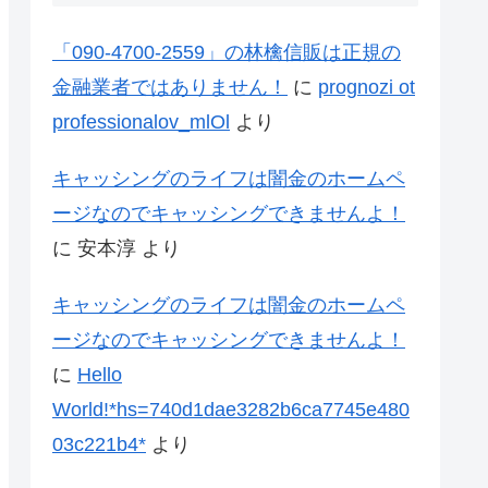
「090-4700-2559」の林檎信販は正規の
金融業者ではありません！
に
prognozi ot
professionalov_mlOl
より
キャッシングのライフは闇金のホームペ
ージなのでキャッシングできませんよ！
に
安本淳
より
キャッシングのライフは闇金のホームペ
ージなのでキャッシングできませんよ！
に
Hello
World!*hs=740d1dae3282b6ca7745e480
03c221b4*
より