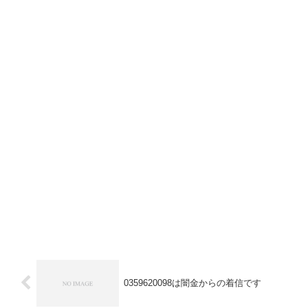
0359620098は闇金からの着信です