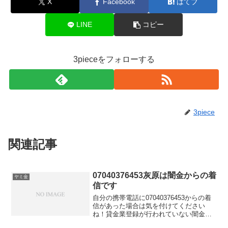
X
Facebook
はてブ
LINE
コピー
3pieceをフォローする
3piece
関連記事
07040376453灰原は闇金からの着
ヤミ金
信です
自分の携帯電話に07040376453からの着
信があった場合は気を付けてください
ね！貸金業登録が行われていない闇金業
者からの融資の勧誘電話です。物腰の柔