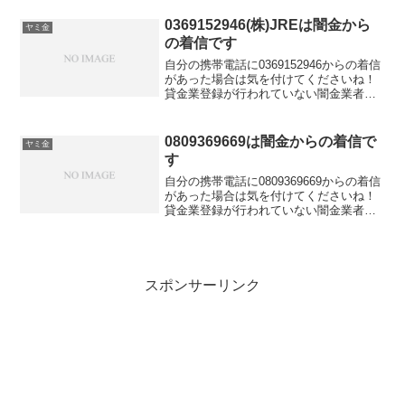
い言い方で「融資のご入用はないでしょ
うか？」「今ならすぐにご融資可能なの
0369152946(株)JREは闇金から
ヤミ金
で条件だけでも...
の着信です
自分の携帯電話に0369152946からの着信
があった場合は気を付けてくださいね！
貸金業登録が行われていない闇金業者か
らの融資の勧誘電話です。物腰の柔らか
い言い方で「融資のご入用はないでしょ
うか？」「今ならすぐにご融資可能なの
0809369669は闇金からの着信で
ヤミ金
で条件だけでも...
す
自分の携帯電話に0809369669からの着信
があった場合は気を付けてくださいね！
貸金業登録が行われていない闇金業者か
らの融資の勧誘電話です。物腰の柔らか
い言い方で「融資のご入用はないでしょ
うか？」「今ならすぐにご融資可能なの
で条件だけでも...
スポンサーリンク