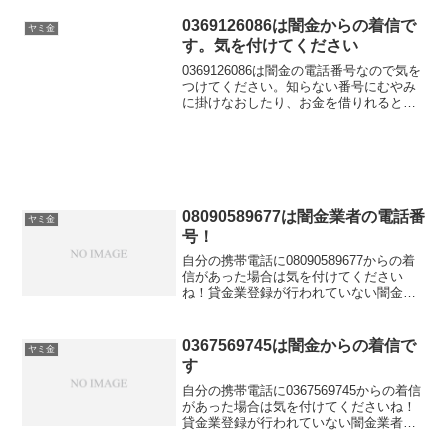
らかい言い方で「融資のご入用はないで
しょうか？」「今ならすぐにご融資可能
0369126086は闇金からの着信で
ヤミ金
なので条件だけで...
す。気を付けてください
0369126086は闇金の電話番号なので気を
つけてください。知らない番号にむやみ
に掛けなおしたり、お金を借りれると思
って大切な個人情報を伝えてしまうと闇
金被害に遭う可能性もあります。この闇
金番号からしつこくかかってきて困って
いる、嫌がらせされているなら今すぐ専
門家に相談しましょう。
08090589677は闇金業者の電話番
ヤミ金
号！
自分の携帯電話に08090589677からの着
信があった場合は気を付けてください
ね！貸金業登録が行われていない闇金業
者からの融資の勧誘電話です。物腰の柔
らかい言い方で「融資のご入用はないで
しょうか？」「今ならすぐにご融資可能
0367569745は闇金からの着信で
ヤミ金
なので条件だけで...
す
自分の携帯電話に0367569745からの着信
があった場合は気を付けてくださいね！
貸金業登録が行われていない闇金業者か
らの融資の勧誘電話です。物腰の柔らか