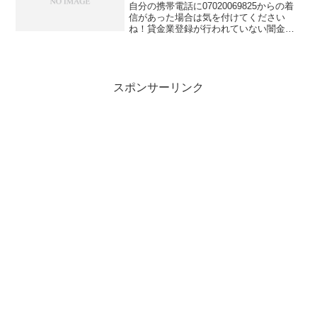
自分の携帯電話に07020069825からの着
信があった場合は気を付けてください
ね！貸金業登録が行われていない闇金業
者からの融資の勧誘電話です。物腰の柔
らかい言い方で「融資のご入用はないで
しょうか？」「今ならすぐにご融資可能
なので条件だけで...
スポンサーリンク