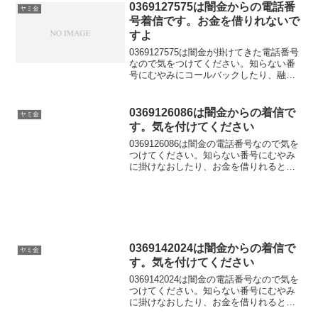
0369127575は闇金からの電話番
ヤミ金
号着信です。お金を借りれないで
すよ
0369127575は闇金が掛けてきた電話番号
なので気をつけてください。知らない番
号にむやみにコールバックしたり、融資
の話を信じてお金を借りれると思って大
切な個人情報を伝えてしまうと詐欺など
の金融被害に遭う可能性もあります。ど
0369126086は闇金からの着信で
ヤミ金
うしてもお金を借りたい！という場合に
す。気を付けてください
は給料ファクタリングという新しい方法
をお勧めします。これなら審査を気にせ
0369126086は闇金の電話番号なので気を
ず現金を調達できますよ。
つけてください。知らない番号にむやみ
に掛けなおしたり、お金を借りれると思
って大切な個人情報を伝えてしまうと闇
金被害に遭う可能性もあります。この闇
金番号からしつこくかかってきて困って
いる、嫌がらせされているなら今すぐ専
門家に相談しましょう。
0369142024は闇金からの着信で
ヤミ金
す。気を付けてください
0369142024は闇金の電話番号なので気を
つけてください。知らない番号にむやみ
に掛けなおしたり、お金を借りれると思
って大切な個人情報を伝えてしまうと闇