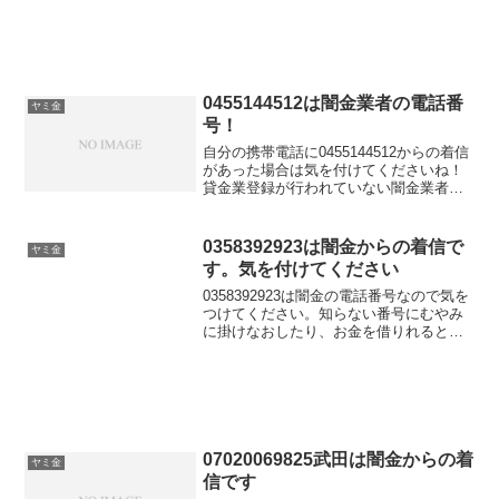
金被害に遭う可能性もあります。この闇
金番号からしつこくかかってきて困って
いる、嫌がらせされているなら今すぐ専
門家に相談しましょう。
0455144512は闇金業者の電話番
ヤミ金
号！
自分の携帯電話に0455144512からの着信
があった場合は気を付けてくださいね！
貸金業登録が行われていない闇金業者か
らの融資の勧誘電話です。物腰の柔らか
い言い方で「融資のご入用はないでしょ
うか？」「今ならすぐにご融資可能なの
0358392923は闇金からの着信で
ヤミ金
で条件だけでも...
す。気を付けてください
0358392923は闇金の電話番号なので気を
つけてください。知らない番号にむやみ
に掛けなおしたり、お金を借りれると思
って大切な個人情報を伝えてしまうと闇
金被害に遭う可能性もあります。この闇
金番号からしつこくかかってきて困って
いる、嫌がらせされているなら今すぐ専
門家に相談しましょう。
07020069825武田は闇金からの着
ヤミ金
信です