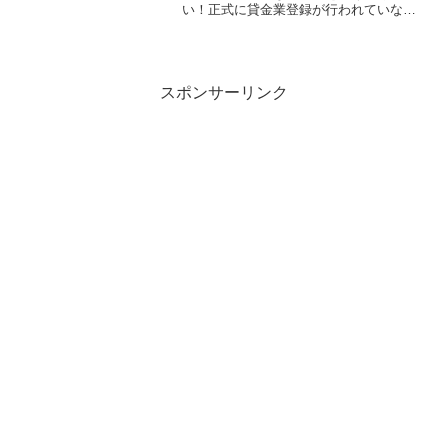
い！正式に貸金業登録が行われていない
闇金業者からの融資の勧誘電話です。物
腰の柔らかい言い方で「融資のご入用は
ないでしょうか？」「今ならすぐにご融
資可能なの...
スポンサーリンク