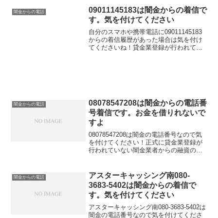
09011145183は闇金からの着信で
闇金からの電話
す。気を付けてください
自分のスマホや携帯電話に09011145183
からの着信履歴があった場合は気を付け
てくださいね！貸金業登録が行われてい
ない闇金業者からの融資の勧誘電話で
す。物腰の柔らかい言い方で「融資のご
入用はないでしょうか？」「今ならすぐ
にご融資可能なの...
08078547208は闇金からの電話番
闇金からの電話
号着信です。お金を借りれないで
すよ
08078547208は闇金の電話番号なので気
を付けてください！正式に貸金業登録が
行われていない闇金業者からの融資の勧
誘電話です。物腰の柔らかい言い方で
「融資のご入用はないでしょうか？」
「今ならすぐにご融資可能なので条件だ
アスターキャッシング南080-
闇金からの電話
けでも聞いてくださ...
3683-5402は闇金からの着信で
す。気を付けてください
アスターキャッシング南080-3683-5402は
闇金の電話番号なので気を付けてくださ