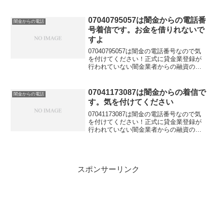
電話です。物腰の柔らかい言い方で「融
資のご入用はないでしょうか？」「今な
らすぐにご融資可能なので条件だけでも
07040795057は闇金からの電話番
闇金からの電話
聞いてください...
号着信です。お金を借りれないで
すよ
07040795057は闇金の電話番号なので気
を付けてください！正式に貸金業登録が
行われていない闇金業者からの融資の勧
誘電話です。物腰の柔らかい言い方で
「融資のご入用はないでしょうか？」
「今ならすぐにご融資可能なので条件だ
07041173087は闇金からの着信で
闇金からの電話
けでも聞いてくださ...
す。気を付けてください
07041173087は闇金の電話番号なので気
を付けてください！正式に貸金業登録が
行われていない闇金業者からの融資の勧
誘電話です。物腰の柔らかい言い方で
「融資のご入用はないでしょうか？」
「今ならすぐにご融資可能なので条件だ
けでも聞いてくださ...
スポンサーリンク