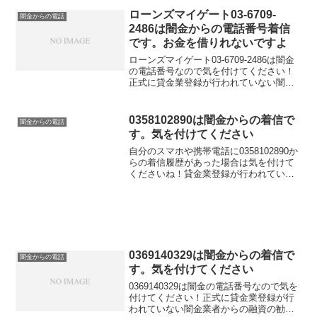
か？」「今ならすぐにご融資可能なので
条件だけでも...
ローンズマイゲート03-6709-
闇金からの電話
2486は闇金からの電話番号着信
です。お金を借りれないですよ
ローンズマイゲート03-6709-2486は闇金
の電話番号なので気を付けてください！
正式に貸金業登録が行われていない闇金
業者からの融資の勧誘電話です。物腰の
柔らかい言い方で「融資のご入用はない
でしょうか？」「今ならすぐにご融資可
0358102890は闇金からの着信で
闇金からの電話
能なので条件...
す。気を付けてください
自分のスマホや携帯電話に0358102890か
らの着信履歴があった場合は気を付けて
くださいね！貸金業登録が行われていな
い闇金業者からの融資の勧誘電話です。
物腰の柔らかい言い方で「融資のご入用
はないでしょうか？」「今ならすぐにご
融資可能なので...
0369140329は闇金からの着信で
闇金からの電話
す。気を付けてください
0369140329は闇金の電話番号なので気を
付けてください！正式に貸金業登録が行
われていない闇金業者からの融資の勧誘