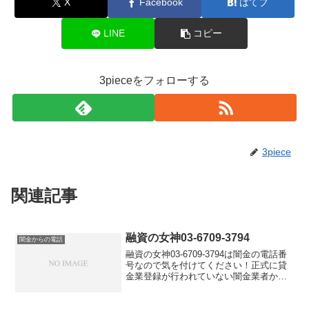
X
Facebook
はてブ
LINE
コピー
3pieceをフォローする
3piece
関連記事
融資の女神03-6709-3794
闇金からの電話
融資の女神03-6709-3794は闇金の電話番
号なので気を付けてください！正式に貸
金業登録が行われていない闇金業者から
の融資の勧誘電話です。物腰の柔らかい
言い方で「融資のご入用はないでしょう