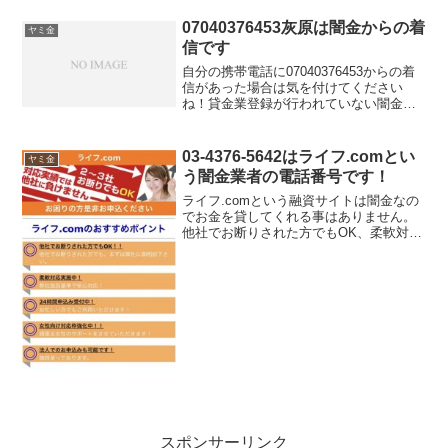
らかい言い方で「融資のご入用はないで
しょうか？」「今ならすぐにご融資可能
07040376453灰原は闇金からの着
ヤミ金
なので条件だけで...
信です
自分の携帯電話に07040376453からの着
信があった場合は気を付けてください
ね！貸金業登録が行われていない闇金業
者からの融資の勧誘電話です。物腰の柔
らかい言い方で「融資のご入用はないで
しょうか？」「今ならすぐにご融資可能
03-4376-5642はライフ.comとい
ヤミ金
なので条件だけで...
う闇金業者の電話番号です！
ライフ.comという融資サイトは闇金なの
でお金を貸してくれる事はありません。
他社でお断りされた方でもOK、柔軟対応
実施中、24時間申込受付中、女性向け対
応枠強化中、法人でのお申し込みも可
能！などと書いていますが、信じてはい
けません！騙すため...
スポンサーリンク