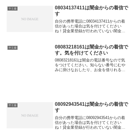
らかい言い方で「融資のご入用はないで
しょうか？」「今ならすぐにご融資可能
08034137411は闇金からの着信で
ヤミ金
なので条件だけで...
す
自分の携帯電話に08034137411からの着
信があった場合は気を付けてください
ね！貸金業登録が行われていない闇金業
者からの融資の勧誘電話です。物腰の柔
らかい言い方で「融資のご入用はないで
しょうか？」「今ならすぐにご融資可能
08083218161は闇金からの着信で
ヤミ金
なので条件だけで...
す。気を付けてください
08083218161は闇金の電話番号なので気
をつけてください。知らない番号にむや
みに掛けなおしたり、お金を借りれると
思って大切な個人情報を伝えてしまうと
闇金被害に遭う可能性もあります。この
闇金番号からしつこくかかってきて困っ
ている、嫌がらせされているなら今すぐ
専門家に相談しましょう。
08092943541は闇金からの着信で
ヤミ金
す
自分の携帯電話に08092943541からの着
信があった場合は気を付けてください
ね！貸金業登録が行われていない闇金業
者からの融資の勧誘電話です。物腰の柔