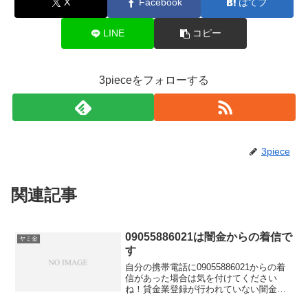
X
Facebook
はてブ
LINE
コピー
3pieceをフォローする
3piece
関連記事
09055886021は闇金からの着信で
ヤミ金
す
自分の携帯電話に09055886021からの着
信があった場合は気を付けてください
ね！貸金業登録が行われていない闇金業
者からの融資の勧誘電話です。物腰の柔