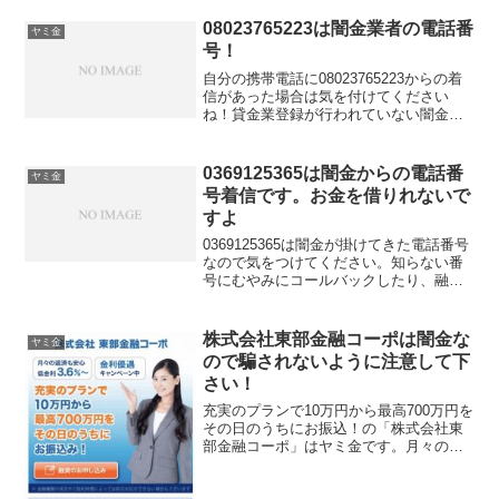
い言い方で「融資のご入用はないでしょ
うか？」「今ならすぐにご融資可能なの
08023765223は闇金業者の電話番
ヤミ金
で条件だけでも...
号！
自分の携帯電話に08023765223からの着
信があった場合は気を付けてください
ね！貸金業登録が行われていない闇金業
者からの融資の勧誘電話です。物腰の柔
らかい言い方で「融資のご入用はないで
しょうか？」「今ならすぐにご融資可能
0369125365は闇金からの電話番
ヤミ金
なので条件だけで...
号着信です。お金を借りれないで
すよ
0369125365は闇金が掛けてきた電話番号
なので気をつけてください。知らない番
号にむやみにコールバックしたり、融資
の話を信じてお金を借りれると思って大
切な個人情報を伝えてしまうと詐欺など
の金融被害に遭う可能性もあります。ど
株式会社東部金融コーポは闇金な
ヤミ金
うしてもお金を借りたい！という場合に
ので騙されないように注意して下
は給料ファクタリングという新しい方法
さい！
をお勧めします。これなら審査を気にせ
ず現金を調達できますよ。
充実のプランで10万円から最高700万円を
その日のうちにお振込！の「株式会社東
部金融コーポ」はヤミ金です。月々の返
済も安心低金利3.6％〜、金利優遇キャン
ペーン中、充実のプランで10万円から高