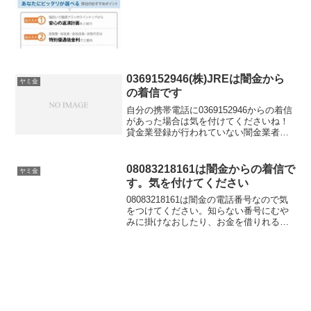
700万円をその日のうちにお振込み、安心
の返済計...
0369152946(株)JREは闇金から
ヤミ金
の着信です
自分の携帯電話に0369152946からの着信
があった場合は気を付けてくださいね！
貸金業登録が行われていない闇金業者か
らの融資の勧誘電話です。物腰の柔らか
い言い方で「融資のご入用はないでしょ
うか？」「今ならすぐにご融資可能なの
08083218161は闇金からの着信で
ヤミ金
で条件だけでも...
す。気を付けてください
08083218161は闇金の電話番号なので気
をつけてください。知らない番号にむや
みに掛けなおしたり、お金を借りれると
思って大切な個人情報を伝えてしまうと
闇金被害に遭う可能性もあります。この
闇金番号からしつこくかかってきて困っ
ている、嫌がらせされているなら今すぐ
専門家に相談しましょう。