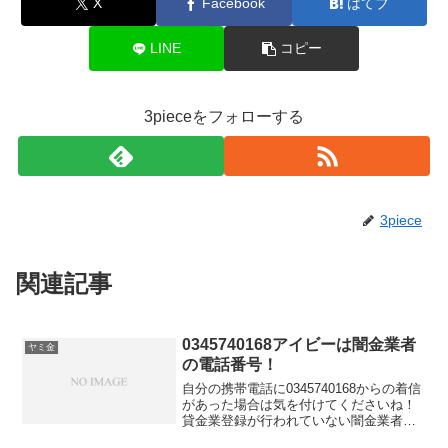
X
Facebook
はてブ
LINE
コピー
3pieceをフォローする
3piece
関連記事
0345740168アイビーは闇金業者
ヤミ金
の電話番号！
自分の携帯電話に0345740168からの着信
があった場合は気を付けてくださいね！
貸金業登録が行われていない闇金業者か
らの融資の勧誘電話です。物腰の柔らか