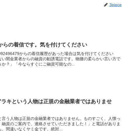
3piece
は闇金からの着信です。気を付けてください
92496479からの着信履歴があった場合は気を付けてください
ない闇金業者からの融資の勧誘電話です。物腰の柔らかい言い方で
か？」「今ならすぐにご融資可能なの...
07」のアラキという人物は正規の金融業者ではありませ
のアラキと言う人物は正規の金融業者ではありません。ものすごく、人懐っ
！融資のご案内で、連絡させていただきました！」と電話がありま
、間違いなくヤミ金です、絶対...