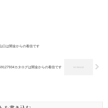
ンス山口は闇金からの着信です
369127934カタログは闇金からの着信です
トを書き込む