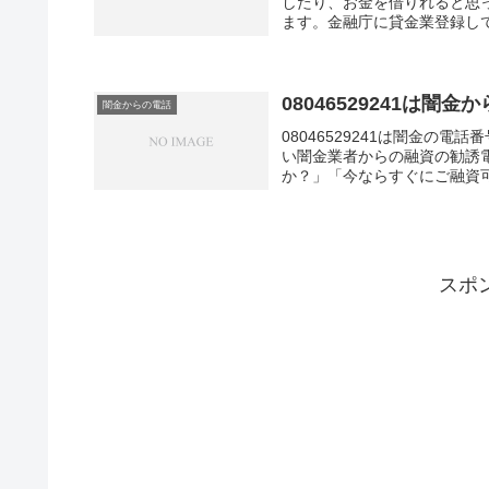
したり、お金を借りれると思
ます。金融庁に貸金業登録し
と法律で定められています。
08046529241は
闇金からの電話
08046529241は闇金の
い闇金業者からの融資の勧誘
か？」「今ならすぐにご融資可
スポ