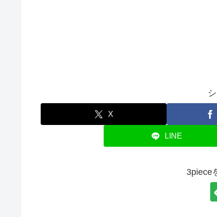
シ
X
LINE
3pie