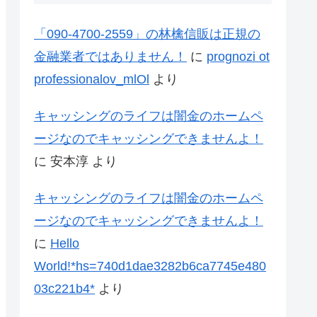
「090-4700-2559」の林檎信販は正規の
金融業者ではありません！
に
prognozi ot
professionalov_mlOl
より
キャッシングのライフは闇金のホームペ
ージなのでキャッシングできませんよ！
に
安本淳
より
キャッシングのライフは闇金のホームペ
ージなのでキャッシングできませんよ！
に
Hello
World!*hs=740d1dae3282b6ca7745e480
03c221b4*
より