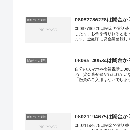
08087786228は
闇金からの電話
08087786228は闇金の
したり、お金を借りれると思
ます。金融庁に貸金業登録し
と法律で定められています。
08095140534は
闇金からの電話
自分のスマホや携帯電話に080
ね！貸金業登録が行われてい
「融資のご入用はないでしょう
08021194675は
闇金からの電話
08021194675は闇金の