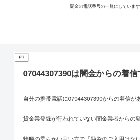
闇金の電話番号の一覧にしています
PR
07044307390は闇金からの着
自分の携帯電話に
07044307390
からの着信が
貸金業登録が行われていない闇金業者からの
物腰の柔らかい言い方で「融資のご入用はな