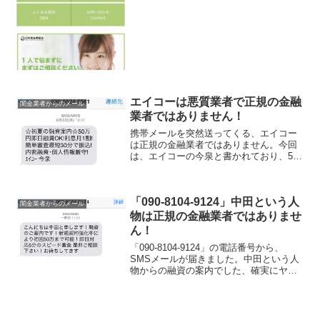
資と書いていますが完全な闇金です。実
際に申込した人の口コミを確認してみる
と、怪しいからキャ...
エイコーは悪質業者で正規の金融
闇金業者からのメール
業者ではありません！
携帯メールを突然送ってくる、エイコー
は正規の金融業者ではありません。今回
は、エイコーの今泉と書かれており、50
万円まで即日融資で、利息は月に1割と書
かれています。まぁ、そんな甘い条件が
あるわけないです。
「090-8104-9124」中田という人
闇金業者からのメール
物は正規の金融業者ではありませ
ん！
「090-8104-9124」の電話番号から、
SMSメールが届きました。中田という人
物からの融資の案内でした、確実にヤミ
金なので、絶対に関わりを持たないよう
にして下さい。初回に50万円まで融資可
能と記載されていますが、絶対にデタラ
メなので注...