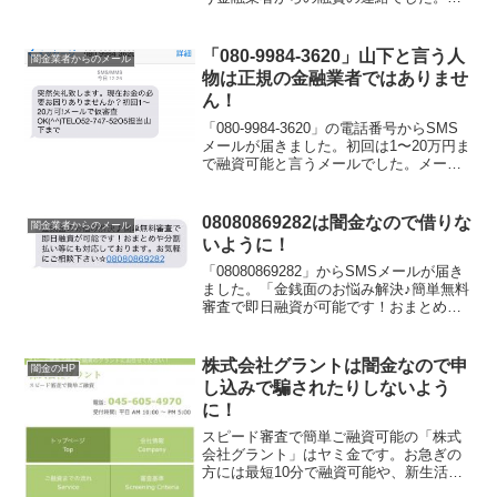
回は1〜20万円までを、平均年率20％で融
資可能と記載されています。
「080-9984-3620」山下と言う人
闇金業者からのメール
物は正規の金融業者ではありませ
ん！
「080-9984-3620」の電話番号からSMS
メールが届きました。初回は1〜20万円ま
で融資可能と言うメールでした。メール
で仮審査と記載されていますが、ヤミ金
なので法外な金利を要求されます。
08080869282は闇金なので借りな
闇金業者からのメール
いように！
「08080869282」からSMSメールが届き
ました。「金銭面のお悩み解決♪簡単無料
審査で即日融資が可能です！おまとめや
分割払い等にも対応しております。お気
軽にご相談下さい★08080869282」とい
う勧誘メールでした。ヤミ金なので絶
株式会社グラントは闇金なので申
闇金のHP
対...
し込みで騙されたりしないよう
に！
スピード審査で簡単ご融資可能の「株式
会社グラント」はヤミ金です。お急ぎの
方には最短10分で融資可能や、新生活応
援キャンペーン200万円迄特別金利でご融