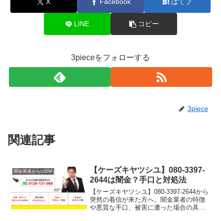
X
Facebook
はてブ
LINE
コピー
3pieceをフォローする
3piece
関連記事
【ケーズキヤツシユ】080-3397-
闇金業者からのDM
2644は闇金？手口と対処法
【ケーズキヤツシユ】080-3397-2644から
突然の着信が来た方へ。闇金業者の特徴
や悪質な手口、被害に遭った場合の具体
的な対処法をわかりやすく解説します。