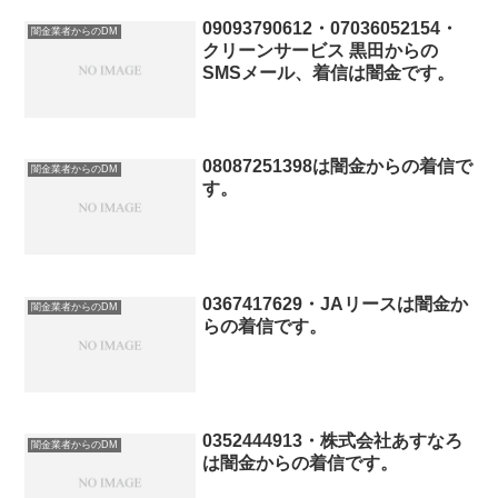
司法書士への無料相談窓口や被害回復の
方法も紹介していますので、まずはこち
09093790612・07036052154・
闇金業者からのDM
らをご確認ください。
クリーンサービス 黒田からの
SMSメール、着信は闇金です。
08087251398は闇金からの着信で
闇金業者からのDM
す。
0367417629・JAリースは闇金か
闇金業者からのDM
らの着信です。
0352444913・株式会社あすなろ
闇金業者からのDM
は闇金からの着信です。