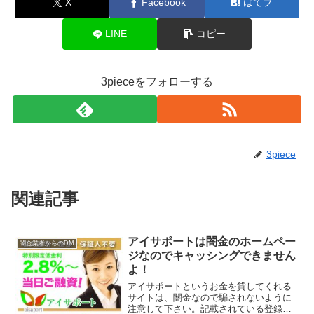
X
Facebook
はてブ
LINE
コピー
3pieceをフォローする
3piece
関連記事
アイサポートは闇金のホームペー
闇金業者からのDM
ジなのでキャッシングできません
よ！
アイサポートというお金を貸してくれる
サイトは、闇金なので騙されないように
注意して下さい。記載されている登録番