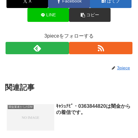
X
Facebook
はてブ
LINE
コピー
3pieceをフォローする
3piece
関連記事
ｷｬｼｭﾅﾋﾞ・0363844820は闇金から
闇金業者からのDM
の着信です。