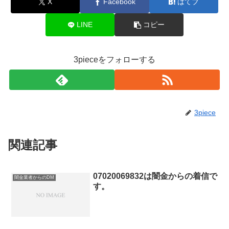
X
Facebook
はてブ
LINE
コピー
3pieceをフォローする
3piece
関連記事
07020069832は闇金からの着信で
闇金業者からのDM
す。