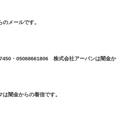
金からのメールです。
6627450・05068661806 株式会社アーバンは闇金か
キリシマは闇金からの着信です。