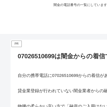
闇金の電話番号の一覧にしています
PR
07026510699は闇金からの着
自分の携帯電話に
07026510699
からの着信が
貸金業登録が行われていない闇金業者からの
物腰の柔らかい言い方で「融資のご入用はな