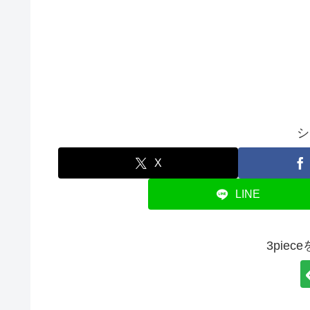
シ
X
LINE
3pie