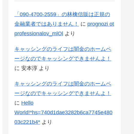
「090-4700-2559」の林檎信販は正規の
金融業者ではありません！
に
prognozi ot
professionalov_mlOl
より
キャッシングのライフは闇金のホームペ
ージなのでキャッシングできませんよ！
に
安本淳
より
キャッシングのライフは闇金のホームペ
ージなのでキャッシングできませんよ！
に
Hello
World!*hs=740d1dae3282b6ca7745e480
03c221b4*
より