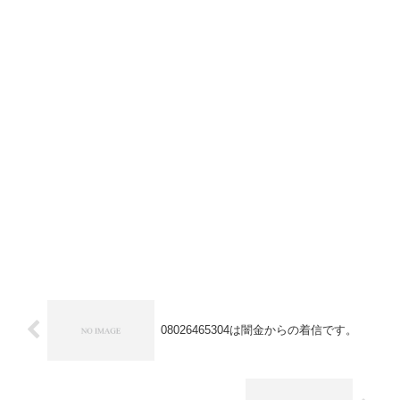
08026465304は闇金からの着信です。