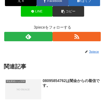
X
Facebook
はてブ
LINE
コピー
3pieceをフォローする
3piece
関連記事
08095854762は闇金からの着信で
闇金業者からのDM
す。