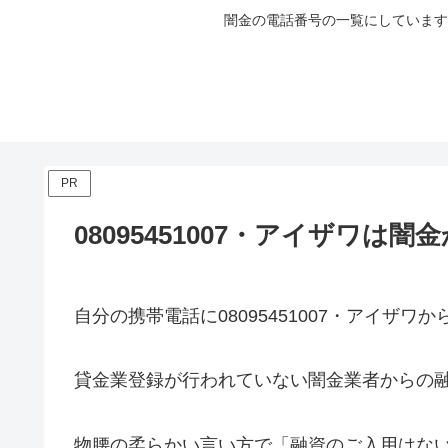
闇金の電話番号の一覧にしています
PR
08095451007・アイザワは
自分の携帯電話に
08095451007・アイザワ
か
貸金業登録が行われていない闇金業者からの
物腰の柔らかい言い方で「融資のご入用はな