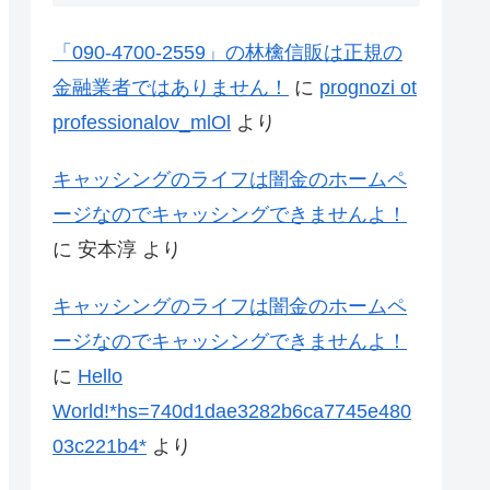
「090-4700-2559」の林檎信販は正規の
金融業者ではありません！
に
prognozi ot
professionalov_mlOl
より
キャッシングのライフは闇金のホームペ
ージなのでキャッシングできませんよ！
に
安本淳
より
キャッシングのライフは闇金のホームペ
ージなのでキャッシングできませんよ！
に
Hello
World!*hs=740d1dae3282b6ca7745e480
03c221b4*
より