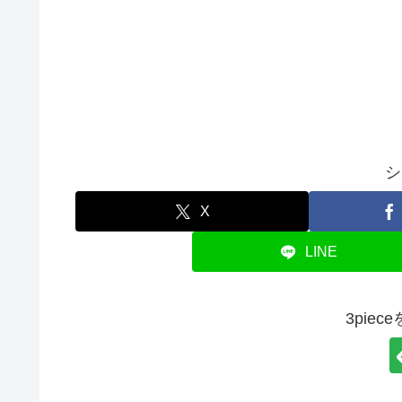
シ
X
LINE
3pie