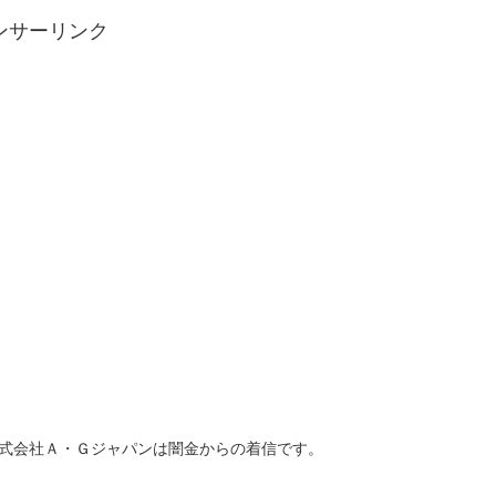
ンサーリンク
727・株式会社Ａ・Ｇジャパンは闇金からの着信です。