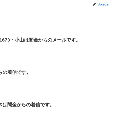
3piece
69141673・小山は闇金からのメールです。
金からの着信です。
アイリスは闇金からの着信です。