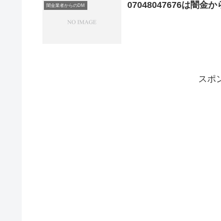
07048047676は闇
闇金業者からのDM
スポ