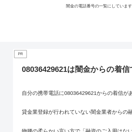
闇金の電話番号の一覧にしています
PR
08036429621は闇金からの着
自分の携帯電話に
08036429621
からの着信が
貸金業登録が行われていない闇金業者からの
物腰の柔らかい言い方で「融資のご入用はな