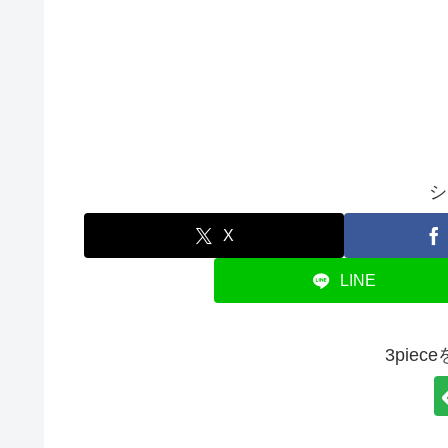
シ
X
LINE
3pie