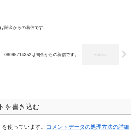
 浅井は闇金からの着信です。
08095714352は闇金からの着信です。
トを書き込む
t を使っています。
コメントデータの処理方法の詳細