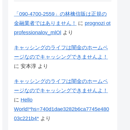
「090-4700-2559」の林檎信販は正規の
金融業者ではありません！
に
prognozi ot
professionalov_mlOl
より
キャッシングのライフは闇金のホームペ
ージなのでキャッシングできませんよ！
に
安本淳
より
キャッシングのライフは闇金のホームペ
ージなのでキャッシングできませんよ！
に
Hello
World!*hs=740d1dae3282b6ca7745e480
03c221b4*
より