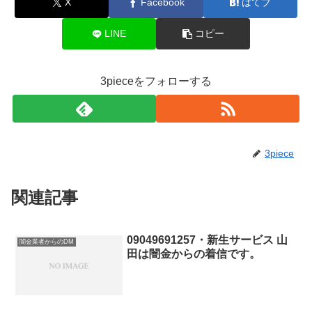
X
Facebook
はてブ
LINE
コピー
3pieceをフォローする
3piece
関連記事
09049691257・新生サービス 山
闇金業者からのDM
田は闇金からの着信です。