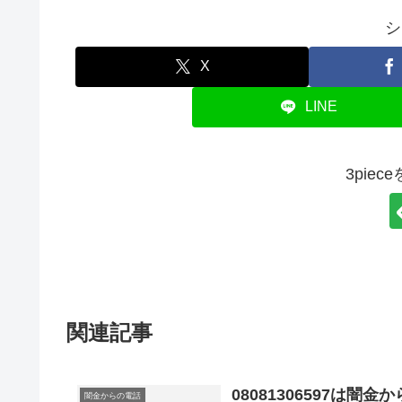
シ
X
LINE
3pie
関連記事
08081306597は
闇金からの電話