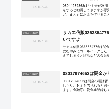
08044289368はヤミ金
をすると勧誘してきますが悪
ど、まともにお金を借りるこ
個人情報を聞き出してくるの
話番号は融資の際の営業電話
で破ってくるヤミ金業者は取
無料相談可能な法律家に任せ
サカエ信販036385
闇金からの電話
いですよ
サカエ信販036385477
にむやみにコールバックした
えてしまうと詐欺などの金融
電話番号はキャッシングの勧
08017974653は
闇金からの電話
08017974653は闇金の
したり、お金を借りれると思
ます。金融庁に貸金業登録し
と法律で定められています。