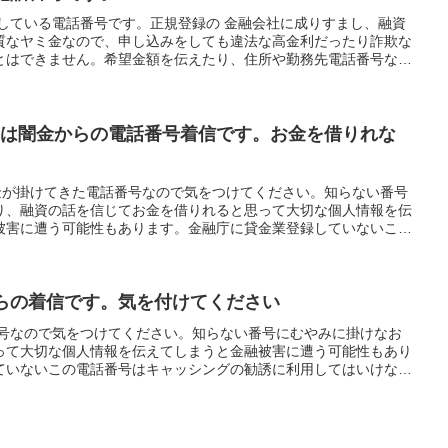
が利用している電話番号です。正規登録の 金融会社に成りすまし、融資
質なヤミ金なので、申し込みをしても違法な高金利だったり詐欺な
とはできません。希望金額を伝えたり、住所や勤務先電話番号など
で伝えないように気を付けてください。金融庁に届け出ていない電
に使うことはできないと法律で決められています。その法律を平気
り立てや嫌がらせも当然違法行為を行ってくるので、問題解決には
ましょう。
4776は闇金からの電話番号着信です。お金を借りれな
6は闇金が掛けてきた電話番号なので気をつけてください。知らない番号
り、融資の話を信じてお金を借りれると思って大切な個人情報を伝
被害に遭う可能性もあります。金融庁に貸金業登録していないこの
誘に利用してはいけないと法律で定められています。
闇金からの着信です。気を付けてください
電話番号なので気をつけてください。知らない番号にむやみに掛けなお
って大切な個人情報を伝えてしまうと金融被害に遭う可能性もあり
ていないこの電話番号はキャッシングの勧誘に利用してはいけない