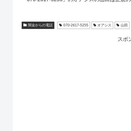
闇金からの電話
070-2617-5255
オアシス
山田
スポ