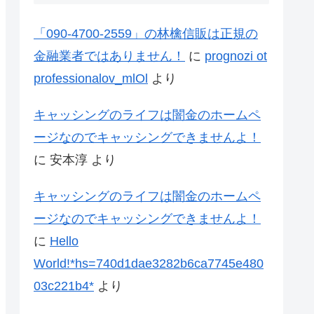
「090-4700-2559」の林檎信販は正規の
金融業者ではありません！
に
prognozi ot
professionalov_mlOl
より
キャッシングのライフは闇金のホームペ
ージなのでキャッシングできませんよ！
に
安本淳
より
キャッシングのライフは闇金のホームペ
ージなのでキャッシングできませんよ！
に
Hello
World!*hs=740d1dae3282b6ca7745e480
03c221b4*
より