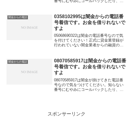
番号にむやみにコールバックしたり、融
資の話を信じてお金を借りれると思って
大切な個人情報を伝えてしまうと詐欺な
どの金融被害に遭う可能性もあります。
0358102995は闇金からの電話番
闇金からの電話
金融庁に貸金業登録していないこの電話
号着信です。お金を借りれないで
番号はキャッシングの勧誘に利用しては
すよ
いけないと法律で定められています。
05068690322は闇金の電話番号なので気
を付けてください！正式に貸金業登録が
行われていない闇金業者からの融資の勧
誘電話です。物腰の柔らかい言い方で
「融資のご入用はないでしょうか？」
「今ならすぐにご融資可能なので条件だ
08070585917は闇金からの電話番
闇金からの電話
けでも聞いてくださ...
号着信です。お金を借りれないで
すよ
08070585917は闇金が掛けてきた電話番
号なので気をつけてください。知らない
番号にむやみにコールバックしたり、融
資の話を信じてお金を借りれると思って
大切な個人情報を伝えてしまうと詐欺な
どの金融被害に遭う可能性もあります。
どうしてもお金を借りたい！という場合
には給料ファクタリングという新しい方
スポンサーリンク
法をお勧めします。これなら審査を気に
せず現金を調達できますよ。