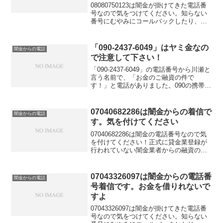
08080750123は闇金が掛けてきた電話番
号なので気をつけてください。知らない
番号にむやみにコールバックしたり、融
資の話を信じてお金を借りれると思って
大切な個人情報を伝えてしまうと詐欺な
どの金融被害に遭う可能性もあります。
「090-2437-6049」はヤミ金なの
闇金からの電話
金融庁に貸金業登録していないこの電話
で注意して下さい！
番号はキャッシングの勧誘に利用しては
いけないと法律で定められています。
「090-2437-6049」の電話番号から川瀬と
言う名前で、「お金のご融資の件で
す！」と電話がありました。090の携帯電
話からかかって来る時点で、闇金です
ね。ものすごく物腰柔らかい口調で、全
く闇金には感じませんでしたが、そんな
07040682286は闇金からの着信で
闇金からの電話
手には騙され...
す。気を付けてください
07040682286は闇金の電話番号なので気
を付けてください！正式に貸金業登録が
行われていない闇金業者からの融資の勧
誘電話です。物腰の柔らかい言い方で
「融資のご入用はないでしょうか？」
「今ならすぐにご融資可能なので条件だ
07043326097は闇金からの電話番
闇金からの電話
けでも聞いてくださ...
号着信です。お金を借りれないで
すよ
07043326097は闇金が掛けてきた電話番
号なので気をつけてください。知らない