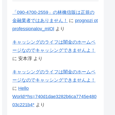
「090-4700-2559」の林檎信販は正規の
金融業者ではありません！
に
prognozi ot
professionalov_mlOl
より
キャッシングのライフは闇金のホームペ
ージなのでキャッシングできませんよ！
に
安本淳
より
キャッシングのライフは闇金のホームペ
ージなのでキャッシングできませんよ！
に
Hello
World!*hs=740d1dae3282b6ca7745e480
03c221b4*
より