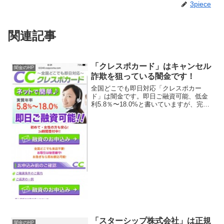
3piece
関連記事
「クレスポカード」はキャンセル
闇金のHP
詐欺を狙っている闇金です！
全国どこでも即日対応「クレスポカー
ド」は闇金です。即日ご融資可能、低金
利5.8％〜18.0%と書いていますが、完全
な闇金です。記載されている登録番号を
確認してみると、他社の登録番号を勝手
に記載していることがわかりました。会
社名：株式会社クレ...
「スターシップ株式会社」は正規
闇金のHP