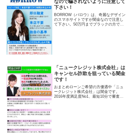
なので騙されないように注意して
下さい！
BORROW（バロウ）は、奇麗なデザイン
のスマホサイトですが闇金なので注意し
て下さい。50万円までブラックの方でも
スピード融資と書いていますが、会社名
しか記載していない闇金なので、ここに
書いてある事は全部ウソです。騙されな
いように注意して下...
「ニュークレジット株式会社」は
闇金のHP
キャンセル詐欺を狙っている闇金
です！
おまとめローンご希望の方優遇中「ニュ
ークレジット株式会社」は闇金です。
2016年度満足度No1、最短10分で審査完
了、と書いていますが、完全な闇金で
す。記載されている会社概要を調べてみ
ると、登録番号が記載されていません。
会社名：ニュークレジ...