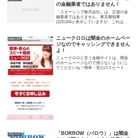
の金融業者ではありません！
「スターシップ株式会社」は、正規の金
融業者ではありません。東京都知事
(1)31164と表示していますが、これは全
くのウソなので注意して下さい。融資の
申し込みをしたら、業者の紹介をするだ
けで、自社では融資をしてくれないケー
ニュークロロは闇金のホームペー
闇金のHP
スが多いようです。
ジなのでキャッシングできません
よ！
ニュークロロと言う金融サイトは、闇金
のホームページなので借りないようにし
てくださいね！簡単・安心のスピード融
資、来店不要、即日融資、などといい条
件ばかり並べてきますが全部ウソです
よ！会社名：株式会社ニュークロロ住
所：東京都新宿区東新宿2-3...
「BORROW（バロウ）」は闇金
闇金のHP