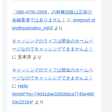
「090-4700-2559」の林檎信販は正規の
金融業者ではありません！
に
prognozi ot
professionalov_mlOl
より
キャッシングのライフは闇金のホームペ
ージなのでキャッシングできませんよ！
に
安本淳
より
キャッシングのライフは闇金のホームペ
ージなのでキャッシングできませんよ！
に
Hello
World!*hs=740d1dae3282b6ca7745e480
03c221b4*
より