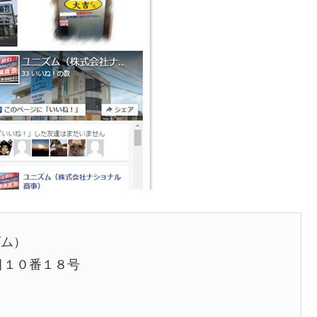
ズム）
丁目１０番１８号