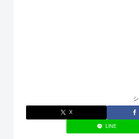
シ
X
LINE