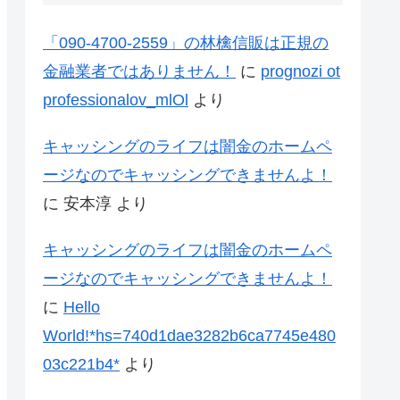
「090-4700-2559」の林檎信販は正規の
金融業者ではありません！
に
prognozi ot
professionalov_mlOl
より
キャッシングのライフは闇金のホームペ
ージなのでキャッシングできませんよ！
に
安本淳
より
キャッシングのライフは闇金のホームペ
ージなのでキャッシングできませんよ！
に
Hello
World!*hs=740d1dae3282b6ca7745e480
03c221b4*
より