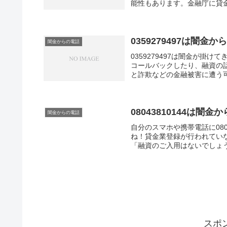
能性もあります。金融庁に貸
はいけないと法律で定められ
0359279497は闇
闇金からの電話
0359279497は闇金が
コールバックしたり、融資の
と詐欺などの金融被害に遭う
料ファクタリングという新し
すよ。
08043810144は
闇金からの電話
自分のスマホや携帯電話に080
ね！貸金業登録が行われてい
「融資のご入用はないでしょう
スポ