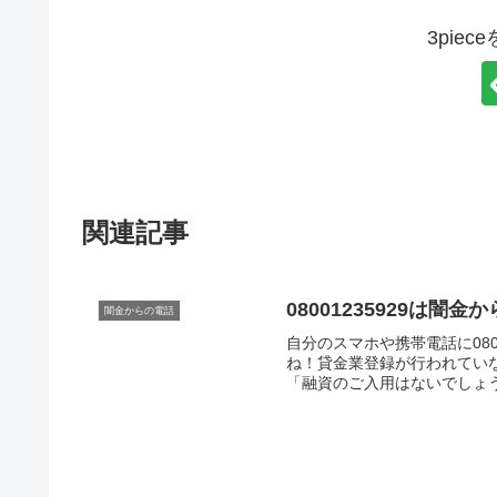
3pie
関連記事
08001235929は
闇金からの電話
自分のスマホや携帯電話に080
ね！貸金業登録が行われてい
「融資のご入用はないでしょう