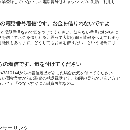
金業登録していないこの電話番号はキャッシングの勧誘に利用して
ています。
金からの電話番号着信です。お金を借りれないですよ
掛けてきた電話番号なので気をつけてください。知らない番号にむやみに
話を信じてお金を借りれると思って大切な個人情報を伝えてしまう
可能性もあります。どうしてもお金を借りたい！という場合には給
い方法をお勧めします。これなら審査を気にせず現金を調達できま
闇金からの着信です。気を付けてください
43810144からの着信履歴があった場合は気を付けてください
ない闇金業者からの融資の勧誘電話です。物腰の柔らかい言い方で
か？」「今ならすぐにご融資可能なの...
ンサーリンク