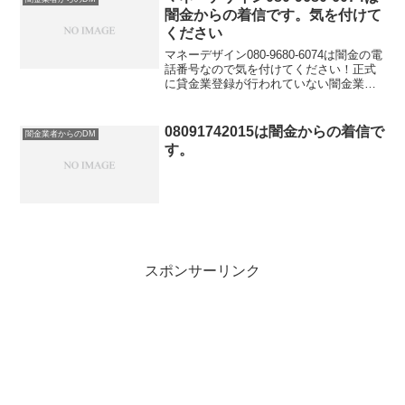
闇金からの着信です。気を付けて
ください
マネーデザイン080-9680-6074は闇金の電
話番号なので気を付けてください！正式
に貸金業登録が行われていない闇金業者
からの融資の勧誘電話です。物腰の柔ら
かい言い方で「融資のご入用はないでし
ょうか？」「今ならすぐにご融資可能な
08091742015は闇金からの着信で
闇金業者からのDM
ので条件だ...
す。
スポンサーリンク