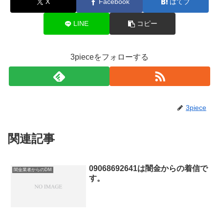
X
Facebook
はてブ
LINE
コピー
3pieceをフォローする
3piece
関連記事
09068692641は闇金からの着信で
闇金業者からのDM
す。