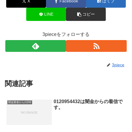
X
Facebook
はてブ
LINE
コピー
3pieceをフォローする
3piece
関連記事
0120954432は闇金からの着信で
闇金業者からのDM
す。