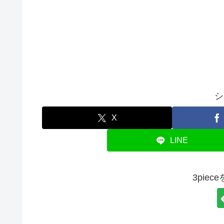
シ
X
LINE
3pie