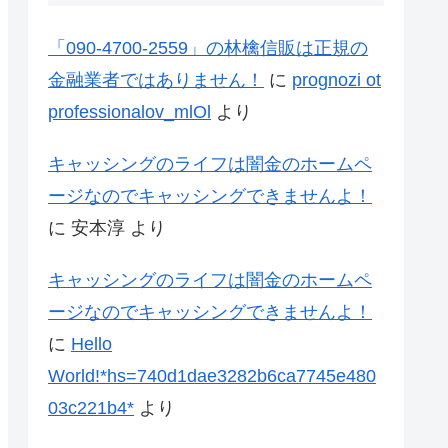
「090-4700-2559」の林檎信販は正規の
金融業者ではありません！
に
prognozi ot
professionalov_mlOl
より
キャッシングのライフは闇金のホームペ
ージなのでキャッシングできませんよ！
に
安本淳
より
キャッシングのライフは闇金のホームペ
ージなのでキャッシングできませんよ！
に
Hello
World!*hs=740d1dae3282b6ca7745e480
03c221b4*
より