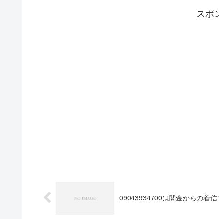
スポ
09043934700は闇金からの着