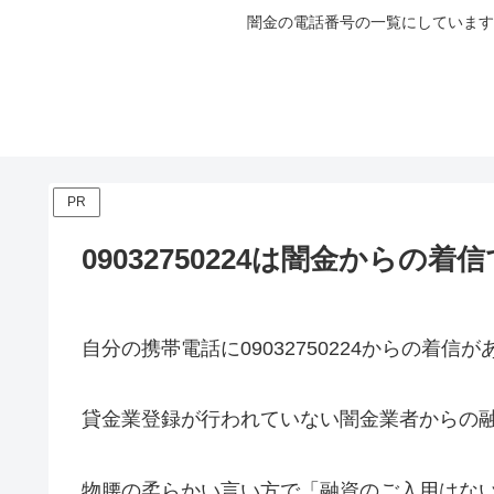
闇金の電話番号の一覧にしています
PR
09032750224は闇金からの着
自分の携帯電話に
09032750224
からの着信が
貸金業登録が行われていない闇金業者からの
物腰の柔らかい言い方で「融資のご入用はな