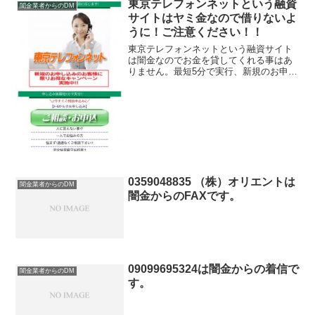
東京テレフォンネットという融資
闇金業者からのDM
サイトはヤミ金なので借りないよ
うに！ご注意ください！！
東京テレフォンネットという融資サイト
は闇金なのでお金を貸してくれる事はあ
りません。最短5分で実行、新規のお申し
込みのお客様に限りお得なキャンペーン
実施中、などと書いていますが、信じて
はいけません！騙すための餌です。この
サイトに記載されている...
0359048835 （株）オリエントは
闇金業者からのDM
闇金からのFAXです。
09099695324は闇金からの着信で
闇金業者からのDM
す。