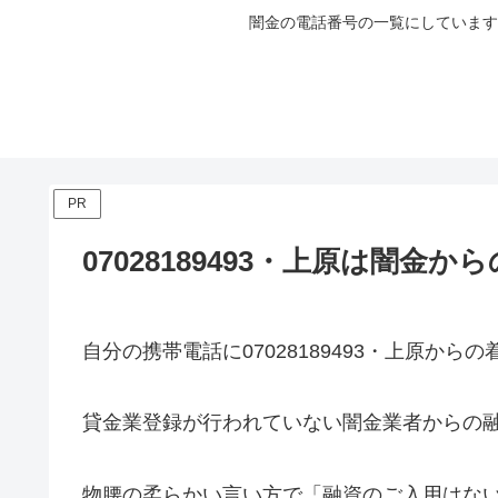
闇金の電話番号の一覧にしています
PR
07028189493・上原は闇金
自分の携帯電話に
07028189493・上原
からの
貸金業登録が行われていない闇金業者からの
物腰の柔らかい言い方で「融資のご入用はな