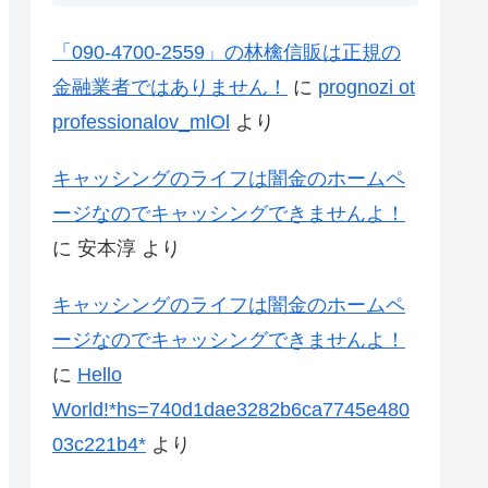
「090-4700-2559」の林檎信販は正規の
金融業者ではありません！
に
prognozi ot
professionalov_mlOl
より
キャッシングのライフは闇金のホームペ
ージなのでキャッシングできませんよ！
に
安本淳
より
キャッシングのライフは闇金のホームペ
ージなのでキャッシングできませんよ！
に
Hello
World!*hs=740d1dae3282b6ca7745e480
03c221b4*
より