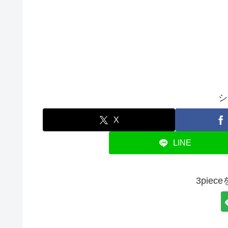
シ
X
LINE
3pie