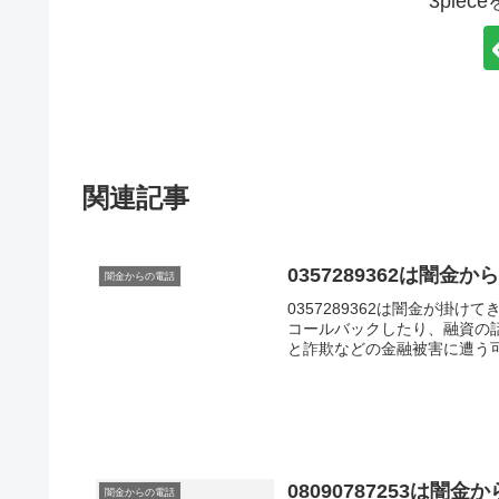
3pie
関連記事
0357289362は闇
闇金からの電話
0357289362は闇金が
コールバックしたり、融資の
と詐欺などの金融被害に遭う
料ファクタリングという新し
すよ。
08090787253は
闇金からの電話