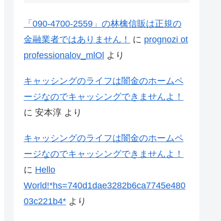
「090-4700-2559」の林檎信販は正規の
金融業者ではありません！
に
prognozi ot
professionalov_mlOl
より
キャッシングのライフは闇金のホームペ
ージなのでキャッシングできませんよ！
に
安本淳
より
キャッシングのライフは闇金のホームペ
ージなのでキャッシングできませんよ！
に
Hello
World!*hs=740d1dae3282b6ca7745e480
03c221b4*
より