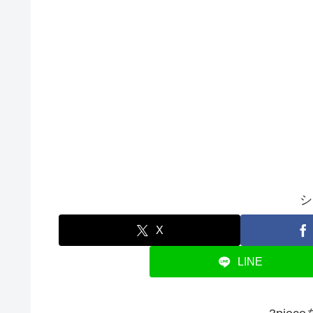
シ
X
LINE