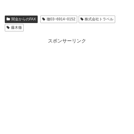
闇金からのFAX
徹03−6914−0152
株式会社トラベル
藤木徹
スポンサーリンク