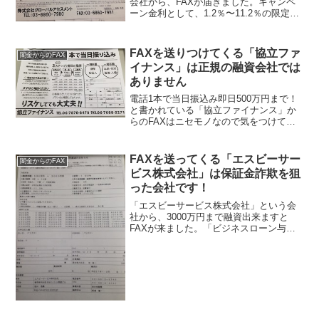
会社から、FAXが届きました。キャンペ
ーン金利として、1.2％〜11.2％の限定融
資と書かれています、まあそ、そんな低
金利で貸してくれる金融業者が、正規の
金融業者のはずがありませんよね。ネッ
FAXを送りつけてくる「協立ファ
闇金からのFAX
トでも、「株式...
イナンス」は正規の融資会社では
ありません
電話1本で当日振込み即日500万円まで！
と書かれている「協立ファイナンス」か
らのFAXはニセモノなので気をつけてく
ださい。電話1本で来店不要、リスケして
ても大丈夫などと書いていますが、全部
ウソですよ！電話1本でで500万円もの大
FAXを送ってくる「エスビーサー
闇金からのFAX
金を貸してく...
ビス株式会社」は保証金詐欺を狙
った会社です！
「エスビーサービス株式会社」という会
社から、3000万円まで融資出来ますと
FAXが来ました。「ビジネスローン与信
通過のお知らせ」と言うFAXが来ました
が、まず申込をした記憶がありません。
そして、これは間違いなく詐欺です、絶
対に申し込まないよ...