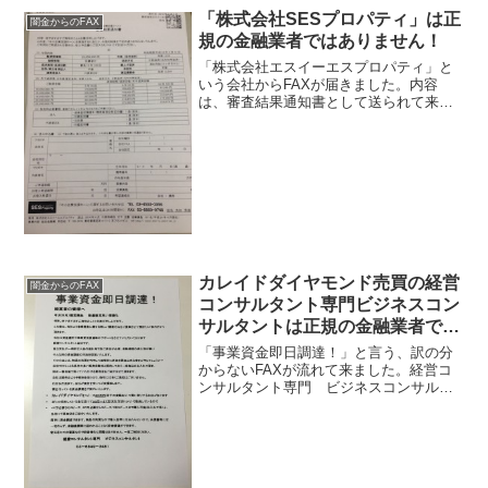
「株式会社SESプロパティ」は正
闇金からのFAX
規の金融業者ではありません！
「株式会社エスイーエスプロパティ」と
いう会社からFAXが届きました。内容
は、審査結果通知書として送られて来ま
した。2千5百万円まで融資可能と書いて
あります、しかも年率1.01％という低金
利になっています。
カレイドダイヤモンド売買の経営
闇金からのFAX
コンサルタント専門ビジネスコン
サルタントは正規の金融業者では
ありません！
「事業資金即日調達！」と言う、訳の分
からないFAXが流れて来ました。経営コ
ンサルタント専門 ビジネスコンサルタ
ントと書いてありますが、どっちやねん
って、つっこみたくなりますね。よく読
んでみると、まあ書いてある事はわから
ないでもないんですが、...