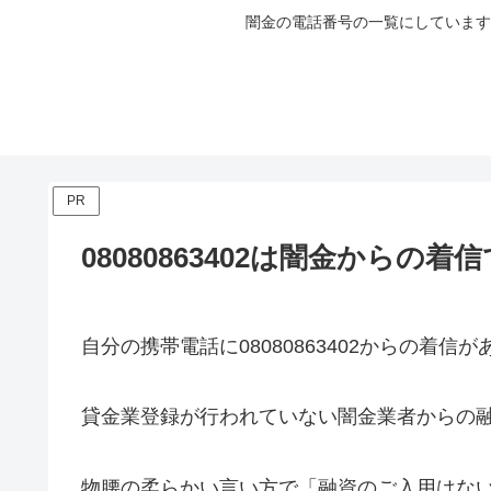
闇金の電話番号の一覧にしています
PR
08080863402は闇金からの着
自分の携帯電話に
08080863402
からの着信が
貸金業登録が行われていない闇金業者からの
物腰の柔らかい言い方で「融資のご入用はな