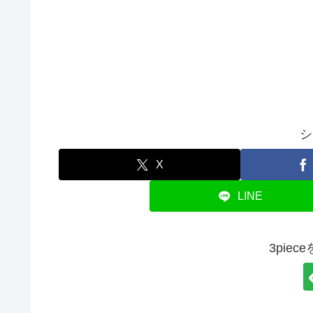
シ
X
LINE
3pie