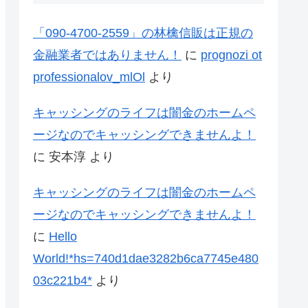
「090-4700-2559」の林檎信販は正規の
金融業者ではありません！
に
prognozi ot
professionalov_mlOl
より
キャッシングのライフは闇金のホームペ
ージなのでキャッシングできませんよ！
に
安本淳
より
キャッシングのライフは闇金のホームペ
ージなのでキャッシングできませんよ！
に
Hello
World!*hs=740d1dae3282b6ca7745e480
03c221b4*
より