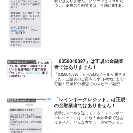
者ではありません。グリーンと言う名前
つく、正規の金融業者は、全国に8件あり
ます。京都の「キャッシンググリー
ン」、東京の「株式会社エバーグリー
ン」「グリーンオーク・インベストメン
ト・マネジメント株式会社」「...
「0359048397」は正規の金融業
闇金業者からのメール
者ではありません！
「0359048397」からSMSメールが届きま
した。ご融資のご案内☆小口や大口まで
可能！簡単10分審査でのスピード融資可
能☆口座の買取やってます。とのメール
でした。ヤミ金なので絶対に関わりを持
たないようにして下さい。闇金からの勧
「レインボークレジット」は正規
闇金業者からのメール
誘電話なん...
の金融業者ではありません！
携帯にメールを送ってくる「レインボー
クレジット」は、正規の金融業者ではあ
りません。どんな方でも、最安でお金を
貸しますと、書いてありますが、自分で
ヤミ金と認めている内容です。同業他社