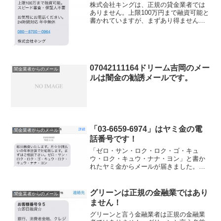
株式会社キングは、正規の貸金業者では
ありません。上限100万円まで融資可能と
書かれていますが、まずあり得ません。
24時間年中無休対応と書かれています
が、取り立ても24時間年中無休でされる
のは間違いないですよ。
07042111164ドリーム吉岡のメー
闇金業者からのメール
ルは闇金の勧誘メールです。
「03-6659-6974」はヤミ金の電
闇金業者からのメール
話番号です！
「ゼロ・サン・ロク・ロク・ゴ・キュ
ウ・ロク・キュウ・ナナ・ヨン」と書か
れたヤミ金からメールが届きました。カ
タカナで書かれていますが、数字にする
と「03-6659-6974」になります。普通に
電話番号を記載して、SMSメールを送る
グリーンは正規の金融業ではあり
闇金業者からのメール
と、迷惑メー...
ません！
グリーンと言う金融業者は正規の金融業